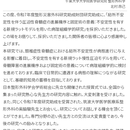
千葉大学大学院医学研究院 整形外科学
北村 昂己
この度、令和7年度整形災害外科研究助成財団研究助成に、「
局所不安
定性を伴う圧迫性脊髄症の進展機序と固定術の意義：
不安定性を有す
る新規ラットモデルを用いた病理組織学的研究」
を採択いただきました。
この場をお借りして、
採択いただきました関係者の皆様に心より感謝申し
上げます。
本研究では、
頚椎症性脊髄症における局所不安定性が病態進行に与え
る影響に着
目し、不安定性を有する新規ラット慢性圧迫モデルを用いて、
脊髄障害の進展機序および固定術の意義について病理組織学的に検
討
を進めております。
臨床で日常的に遭遇する病態の理解につながる研究
として、
基礎的知見の蓄積を目指しております。
日本整形外科学会学術総会に先立ち開催された授賞式では、
全国から
集まった研究熱心な先生方の研究内容に触れ、
大変刺激を受けました。
また、
同じく令和7年度研究助成を受賞された、
筑波大学医学医療系整
形外科の奥脇駿先生とお会いし、
研究についてお話しする機会を頂くこ
とができました。
専門分野の近い先生方との交流は大変貴重であり、
今
後の研究への励みとなりました。