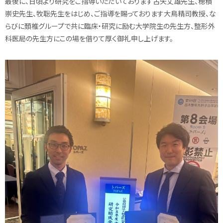
最後に、日頃より研究をご指導いただいております古矢丈雄先生、
穂積
崇史先生、牧聡先生をはじめ、
ご指導を賜っております大鳥精司教授、
な
らびに頚椎グループで共に臨床・研究に励む大学院生の先生方、
整形外
科医局の先生方にこの場を借りて厚く御礼申し上げます。