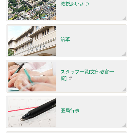
教授あいさつ
沿革
スタッフ一覧[文部教官一
覧]
医局行事