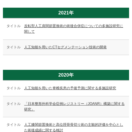
2021年
反転型人工肩関節置換術の術後合併症についての多施設研究に
関して
人工知能を用いたCTセグメンテーション技術の開発
2020年
人工知能を用いた脊椎疾患の予後予測に関する多施設研究
「日本整形外科学会症例レジストリー（JOANR）構築に関する
研究」
人工膝関節置換術と高位脛骨骨切り術の主観的評価を中心とし
た術後成績に関する検討