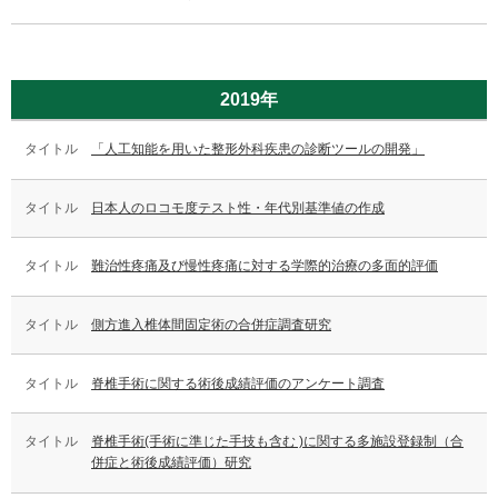
2019年
「人工知能を用いた整形外科疾患の診断ツールの開発」
日本人のロコモ度テスト性・年代別基準値の作成
難治性疼痛及び慢性疼痛に対する学際的治療の多面的評価
側方進入椎体間固定術の合併症調査研究
脊椎手術に関する術後成績評価のアンケート調査
脊椎手術(手術に準じた手技も含む )に関する多施設登録制（合
併症と術後成績評価）研究