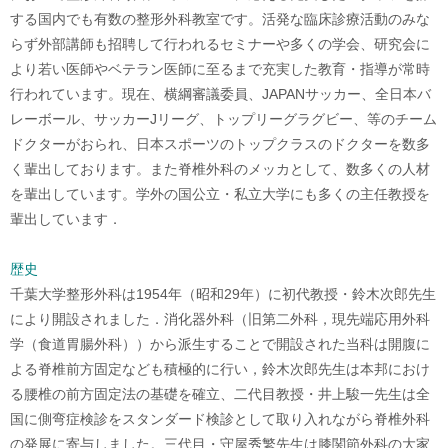
する国内でも有数の整形外科教室です。活発な臨床診療活動のみな
らず外部講師も招聘して行われるセミナーや多くの学会、研究会に
より若い医師やベテラン医師に至るまで充実した教育・指導が常時
行われています。現在、横綱審議委員、JAPANサッカー、全日本バ
レーボール、サッカーJリーグ、トップリーグラグビー、等のチーム
ドクターがおられ、日本スポーツのトップクラスのドクターを数多
く輩出しております。また脊椎外科のメッカとして、数多くの人材
を輩出しています。学外の国公立・私立大学にも多くの主任教授を
輩出しています．
歴史
千葉大学整形外科は1954年（昭和29年）に初代教授・鈴木次郎先生
により開設されました．消化器外科（旧第二外科，現先端応用外科
学（食道胃腸外科））から派生することで開設された当科は開腹に
よる脊椎前方固定なども積極的に行い，鈴木次郎先生は本邦におけ
る腰椎の前方固定法の基礎を確立、二代目教授・井上駿一先生は全
国に側弯症検診をスタンダード検診として取り入れながら脊椎外科
の発展に寄与しました。三代目・守屋秀繁先生は膝関節外科の大家