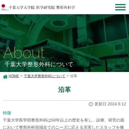
About
千葉大学整形外科について
HOME
千葉大学整形外科について
沿革
沿革
更新日 2024.9.12
特徴
千葉大学医学部整形外科は50年以上の歴史を有し、診療、研究の面
において整形外科領域全てのニーズに応える充実したスタッフを擁