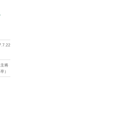
お
.7.22
部主将
1卒）