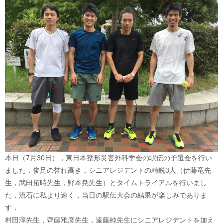
本日（7月30日），
東日本整形災害外科学会の駅伝の予選会を行い
ました．俊足の誉れ高き，シニアレジデントの精鋭3人（伊藤竜先
生，
武田拓時先生，野本尭先生）とタイムトライアルを行いまし
た．流石に私より速く，
当日の駅伝大会の結果が楽しみでありま
す．
村田淳先生，齊藤雅彦先生，
遠藤純先生にシニアレジデントを加え