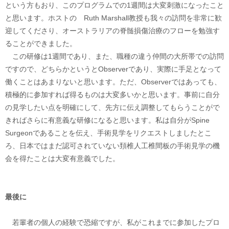
という方もおり、このプログラムでの1週間は大変刺激になったこと
と思います。ホストの Ruth Marshall教授も我々の訪問を非常に歓
迎してくださり、オーストラリアの脊髄損傷治療のフローを勉強す
ることができました。
この研修は1週間であり、また、職種の違う仲間の大所帯での訪問
ですので、どちらかというとObserverであり、実際に手足となって
働くことはあまりないと思います。ただ、Observerではあっても、
積極的に参加すれば得るものは大変多いかと思います。事前に自分
の見学したい点を明確にして、先方に伝え調整してもらうことがで
きればさらに有意義な研修になると思います。私は自分がSpine
Surgeonであることを伝え、手術見学をリクエストしましたとこ
ろ、日本ではまだ認可されていない頚椎人工椎間板の手術見学の機
会を得たことは大変有意義でした。
最後に
若輩者の個人の経験で恐縮ですが、私がこれまでに参加したプロ