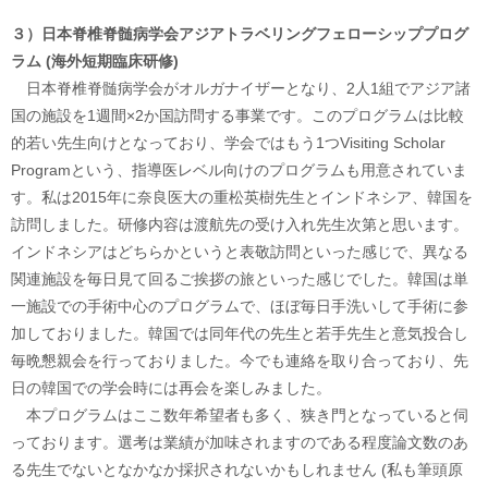
３）日本脊椎脊髄病学会アジアトラベリングフェローシッププログ
ラム (海外短期臨床研修)
日本脊椎脊髄病学会がオルガナイザーとなり、2人1組でアジア諸
国の施設を1週間×2か国訪問する事業です。このプログラムは比較
的若い先生向けとなっており、学会ではもう1つVisiting Scholar
Programという、指導医レベル向けのプログラムも用意されていま
す。私は2015年に奈良医大の重松英樹先生とインドネシア、韓国を
訪問しました。研修内容は渡航先の受け入れ先生次第と思います。
インドネシアはどちらかというと表敬訪問といった感じで、異なる
関連施設を毎日見て回るご挨拶の旅といった感じでした。韓国は単
一施設での手術中心のプログラムで、ほぼ毎日手洗いして手術に参
加しておりました。韓国では同年代の先生と若手先生と意気投合し
毎晩懇親会を行っておりました。今でも連絡を取り合っており、先
日の韓国での学会時には再会を楽しみました。
本プログラムはここ数年希望者も多く、狭き門となっていると伺
っております。選考は業績が加味されますのである程度論文数のあ
る先生でないとなかなか採択されないかもしれません (私も筆頭原