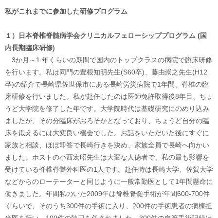
私がこれまでに参加した研修プログラム
１）日本脊椎脊髄病学会クリニカルフェローシッププログラム (国
内長期臨床研修)
3か月～1 年くらいの期間で国内のトップクラスの病院で臨床研修
を行います。私は同門の豊根知明先生(S60卒)、藤由崇之先生(H12
卒)の紹介で長崎県佐世保市にある長崎労災病院で1年間、脊椎の臨
床研修を行いました。私が赴任したのは医師免許取得後8年目、ちょ
うど大学院を修了した年です。大学院時代は基礎研究にのめり込み
ましたが、その分臨床がおろそかとなっており、ちょうど自分の臨
床を鍛えるには大変良い機会でした。お話をいただいた後にすぐに
家族と相談、ほぼ即答で長崎行きを決め、家族全員で長崎へ向かい
ました。ホストの小西宏昭先生は大変な人徳者で、私の最も影響を
受けている脊椎脊髄外科医の1人です。赴任時は長崎大学、佐賀大学
などからのローテーターと同じように一般常勤医として1年間懸命に
働きました。年間私のいた2009年は脊椎脊髄手術が年間600-700件
くらいで、そのうち300件の手術に入り、200件の手術患者の病棟担