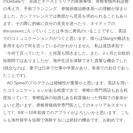
のDebateで、英国とオーストラリアの医療事情、脊椎脊髄外科診療
の考え方、手術プランニング、脊髄損傷治療体系への理解が深まり
ました。カンファレンスでは教授から意見を求められることもあり
ます。その際に的確に自分の意見を述べたり、ネイティブの
discussionに入っていくことは本当に勇気のいることですし、英語
でのコミュニケーション力がつくと思います。彼らはSlangや略語を
多用するので何を言っているのかわかりません、私は迷惑承知で
「今何て言っていた？」と何度も聞きました。また、2ヶ月と比較的
短期間ではありましたが、海外生活を体験できた貴重な機会でした
(残念なのは、妻子は日本で仕事や学業があり、単身での赴任であっ
たことです)。
AO Spineのプログラムは積極性が重要かと思います。英語を用い
たコミュニケーションがある程度できて、脊椎の専門用語もある程
度知っていて、脊椎臨床の知識もある程度備わった時期での参加が
よいと思います。脊椎脊髄病学専門医としてのキャリアをスタート
して7、8年～10年前後でのアプライがよろしいかと思います。こち
らも海外留学を短期で体験するには絶好の機会です。お勧めです。