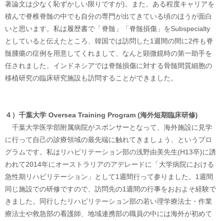
著論文は少なく恥ずかしい限りですが)。また、ある程度キャリアを
積んで脊椎脊髄の中でも自分の専門が出てきている頃のほうが面白
いと思います。私は履歴書で「脊髄」「脊髄損傷」をSubspecialty
としていると伝えたところ、韓国では訪問した1週間の間に2件も脊
髄腫瘍の症例を用意してくれまして、なんと顕微鏡時の第一助手を
任されました。インドネシアでは脊髄損傷に対する骨髄間質細胞の
移植研究の臨床研究施設も訪問することができました。
４）千葉大学 Oversea Training Program (海外短期臨床研修)
千葉大学医学部附属病院がスポンサーとなって、海外施設に見学
に行って自己の診療領域の最先端に触れてきましょう、というプロ
グラムです。私はリハビリテーション部の浅野由美先生(H13卒)に誘
われて2014年にオーストラリアのアデレードに「大学病院における
急性期リハビリテーション」として1週間行って参りました。1週間
同じ施設での研修ですので、訪問先の1週間の行事をおおよそ経験で
きました。同行したリハビリテーション部の若い理学療法士・作業
療法士や救急部の看護師、地域連携部の職員の中には海外が初めて