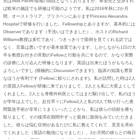
先はAsia Pacific地域の病院となっておりますが、希望先と交渉すれ
ば欧米の施設でも研修は可能のようです。私は2016年秋に2か月
間、オーストラリア、ブリスベンにありますPrincess Alexandra
Hospitalで研修を行いました。Fellowshipとありますが、基本的には
Observerであります（手洗いはできました）。ホストのRichard
Williams教授は多忙であり、つきっきりで面倒を見てくれる訳では
なく、言葉は悪いですが基本放置であります。しかしながら1日の大
半を教授お付きの常勤のFellowと行動を共にするので、かなり実際
の診療に入り込んだ研修となります。英語は出来たほうがもちろん
よろしいですし (積極的にDiscussionできます)、臨床の知識も豊富
なほうが有利です (Fellowに頼りにされます)。私が訪問した時は2人
の英国人Fellowが研修に来ておりまして、2人とも私に大変よくして
くれました。2人とも脊椎外科医としてはまだ駆け出しで、私のほう
が学年は上でした。赴任早々にFellow2人と私の3人で執り行った夜
間緊急手術が非常にうまくいったことから、私は彼らの信頼を勝ち
取りまして、その後滞在期間中ずっと親身に面倒をみていただきま
した。彼らは悩む症例があるたびに私に教えてくれて、意見を求め
てくれました（英語の勉強になりました）。2か月間の彼らとの毎日