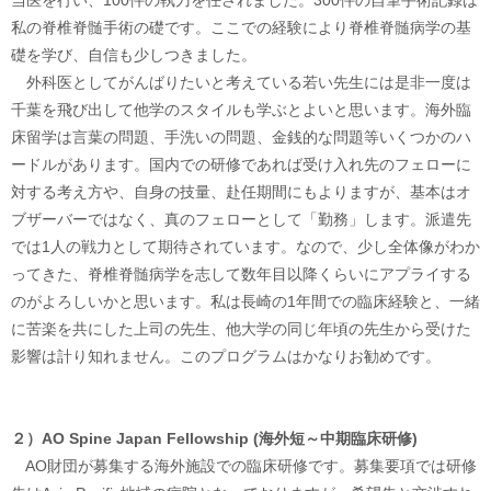
当医を行い、100件の執刀を任されました。300件の自筆手術記録は
私の脊椎脊髄手術の礎です。ここでの経験により脊椎脊髄病学の基
礎を学び、自信も少しつきました。
外科医としてがんばりたいと考えている若い先生には是非一度は
千葉を飛び出して他学のスタイルも学ぶとよいと思います。海外臨
床留学は言葉の問題、手洗いの問題、金銭的な問題等いくつかのハ
ードルがあります。国内での研修であれば受け入れ先のフェローに
対する考え方や、自身の技量、赴任期間にもよりますが、基本はオ
ブザーバーではなく、真のフェローとして「勤務」します。派遣先
では1人の戦力として期待されています。なので、少し全体像がわか
ってきた、脊椎脊髄病学を志して数年目以降くらいにアプライする
のがよろしいかと思います。私は長崎の1年間での臨床経験と、一緒
に苦楽を共にした上司の先生、他大学の同じ年頃の先生から受けた
影響は計り知れません。このプログラムはかなりお勧めです。
２）AO Spine Japan Fellowship (
海外短～中期臨床研修)
AO財団が募集する海外施設での臨床研修です。募集要項では研修