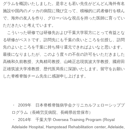
グラムを概説いたしました。是非とも若い先生がどんどん海外有名
施設や国内のメッカの病院に飛び立って、積極的に武者修行を積ん
で、海外の友人を作り、グローバルな視点を持った医師に育ってい
ただきたいと考えています。
こういった研修では研修先および千葉大学双方にとって有益とな
る研修がベストです。訪問先にも千葉の良いところを伝授し、訪問
先のよいところを千葉に持ち帰り還元できればよいなと思います。
最後になりましたが、このよう度々の不在の許可をいただきました
高橋和久前教授、大鳥精司教授、山崎正志現筑波大学教授、國府田
正雄筑波大学准教授、歴代医局長に深謝いたします。留守をお願い
した脊椎脊髄チーム先生に感謝申し上げます。
・ 2009年 日本脊椎脊髄病学会クリニカルフェローシッププ
ログラム（長崎労災病院、長崎県佐世保市）
・ 2014年 千葉大学 Oversea Training Program (Royal
Adelaide Hospital, Hampstead Rehabilitation center, Adelaide,