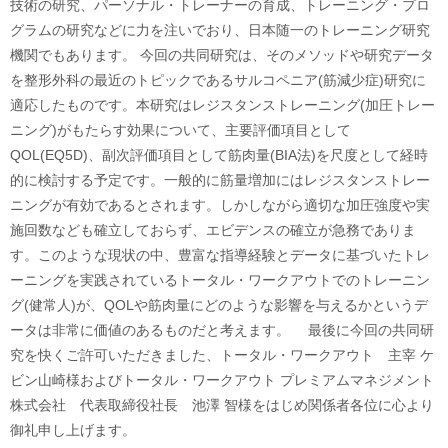
技術の研究、パーソナル・トレーナーの育成、トレーニング・プロ
グラムの研究などに力を注いでおり、日本随一のトレーニング研究
機関でもあります。 今回の共同研究は、そのメソッドや研究データ
を整形外科の最近のトピックであるサルコペニア(筋減少症)研究に
適応したものです。本研究はレジスタンストレーニング(加圧トレー
ニング)がもたらす効果について、主要評価項目として
QOL(EQ5D)、副次評価項目として筋肉量(BIA法)を尺度として経時
的に検討する予定です。一般的に筋量増加にはレジスタンストレー
ニングが有効であるとされます。しかしながら適切な加圧強度や実
施回数なども確立しておらず、エビデンスの確立が急務でありま
す。このような現状の中、豊富な指導経験とデータに基づいたトレ
ーニングを実践されているトータル・ワークアウトでのトレーニン
グ(健常人)が、QOLや筋肉量にどのような影響を与えるかというデ
ータは非常に価値のあるものだと考えます。 最後に今回の共同研
究を快くご許可いただきました、トータル・ワークアウト 主宰 ケ
ビン山崎様およびトータル・ワークアウト プレミアムマネジメント
株式会社 代表取締役社長 池澤 智様をはじめ関係者各位に心より
御礼申し上げます。