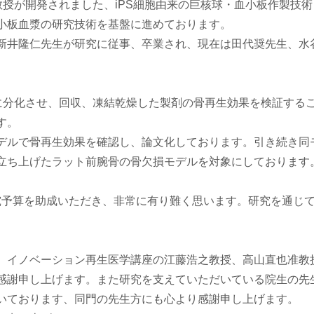
教授が開発されました、iPS細胞由来の巨核球・血小板作製技術
小板血漿の研究技術を基盤に進めております。
新井隆仁先生が研究に従事、卒業され、現在は田代奨先生、水
板に分化させ、回収、凍結乾燥した製剤の骨再生効果を検証する
ます。
デルで骨再生効果を確認し、論文化しております。引き続き同
立ち上げたラット前腕骨の骨欠損モデルを対象にしております
予算を助成いただき、非常に有り難く思います。研究を通じ
、イノベーション再生医学講座の江藤浩之教授、高山直也准教
感謝申し上げます。また研究を支えていただいている院生の先
いております、同門の先生方にも心より感謝申し上げます。