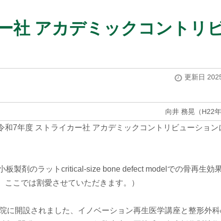
カー社 アカデミックコントリ
更新日 2025
向井 務晃（H22
和7年度 ストライカー社 アカデミックコントリビューション
。
ットcritical-size bone defect modelでの骨再生
、ここでは割愛させていただきます。）
究院に開設されました、イノベーション再生医学講座と整形外科