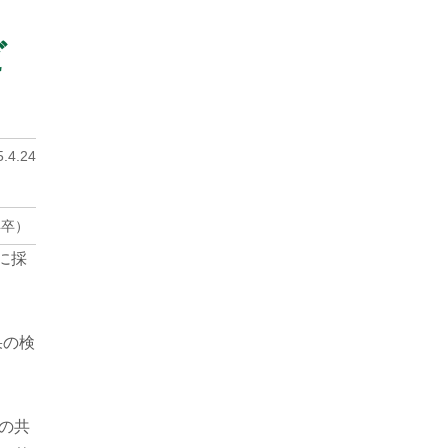
ビ
.4.24
年卒）
に採
効果の検
の共