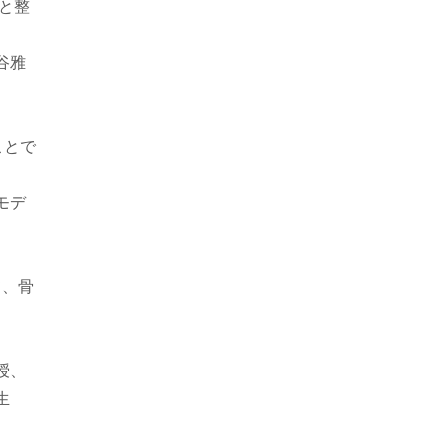
と整
谷雅
ことで
モデ
。
て、骨
授、
生