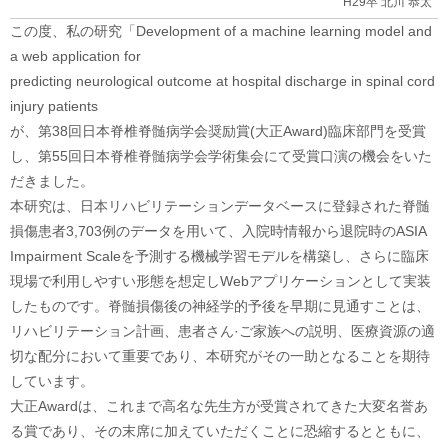
H29卒 北川 恭太
この度、私の研究「Development of a machine learning model and
a web application for
predicting neurological outcome at hospital discharge in spinal cord
injury patients
が、第38回日本脊椎脊髄病学会奨励賞(大正Award)臨床部門を受賞
し、第55回日本脊椎脊髄病学会学術集会にて受賞口演の機会をいた
だきました。
本研究は、日本リハビリテーションデータベースに登録された脊髄
損傷患者3,703例のデータを用いて、入院時情報から退院時のASIA
Impairment Scaleを予測する機械学習モデルを構築し、さらに臨床
現場で利用しやすい形態を想定しWebアプリケーションとして実装
したものです。脊髄損傷後の神経学的予後を早期に見通すことは、
リハビリテーション計画、患者さん·ご家族への説明、医療資源の適
切な配分において重要であり、本研究がその一助となることを期待
しています。
大正Awardは、これまで高名な先生方が受賞されてきた大変名誉あ
る賞であり、その末席に加えていただくことに恐縮するとともに、