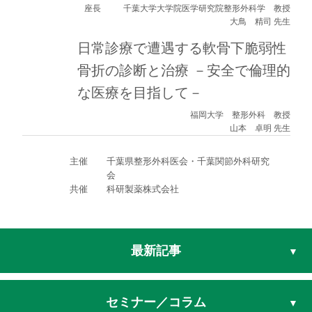
座長
千葉大学大学院医学研究院整形外科学 教授
大鳥 精司 先生
日常診療で遭遇する軟骨下脆弱性
骨折の診断と治療 －安全で倫理的
な医療を目指して－
福岡大学 整形外科 教授
山本 卓明 先生
主催
千葉県整形外科医会・千葉関節外科研究
会
共催
科研製薬株式会社
最新記事
セミナー／コラム