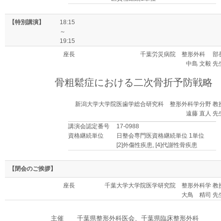
【特別講演】
18:15
～
19:15
座長
千葉労災病院 整形外科 部
中島 文毅 先
骨粗鬆症における二次骨折予防戦略
新潟大学大学院医歯学総合研究科 整形外科学分野 教
遠藤 直人 先
講演会認定番号
17-0988
資格継続単位
日整会専門医資格継続単位 1単位
[2]外傷性疾患, [4]代謝性骨疾患
【閉会のご挨拶】
座長
千葉大学大学院医学研究院 整形外科学 教
大鳥 精司 先
主催
千葉県整形外科医会、千葉県臨床整形外科