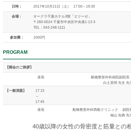
日時：
2017年10月21日（土） 17:00～19:30
会場：
オークラ千葉ホテル3階「エリーゼ」
〒260-0024 千葉市中央区中央港1-13-3
TEL：043-248-1111
参加費：
1000円
PROGRAM
【開会のご挨拶】
座長
船橋整形外科病院副院
白土英明 先生 先
【一般演題】
17:15
～
17:45
座長
船橋整形外科西船クリニック 副院
袖山 知典 先
40歳以降の女性の骨密度と筋量との