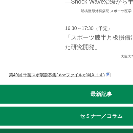
―Shock Wave治療か
船橋整形外科病院 スポーツ医
16:30～17:30（予定）
「スポーツ膝半月板損傷
た研究開発」
大阪大
第49回 千葉スポ演題募集(.docファイルが開きます)
最新記事
セミナー／コラム