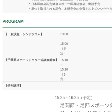
＊日本医師会認定健康スポーツ医再研修会 申請予定
＊単位を取得される場合、本研究会の会費をお支払いいただ
PROGRAM
【一般演題・シンポジウム】
13:00
～
15:00
（予
定）
【千葉県スポーツドクター協議会総会】
15:10
～
15:20
（予
定）
【特別講演】
15:25～16:25（予定）
「足関節・足部スポーツ