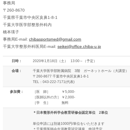
事務局
〒260-8670
千葉県千葉市中央区亥鼻1-8-1
千葉大学医学部整形外科内
橋本瑛子
事務局E-mail:
chibasportsmed@gmail.com
千葉大学整形外科医局E-mail:
seikei@office.chiba-u.jp
日時：
2020年1月18日（土） 13:00～（予定）
会場：
千葉大学医学部附属病院 3階 ガーネットホール（大講堂）
〒260-8677 千葉市中央区亥鼻1-8-1
TEL：043-222-7171(代表)
参加費：
［医 師］ ￥5,000-
［医師以外の方］ ￥2,000-
［学 生］ 無料
＊日本整形外科学会教育研修会認定単位 2単位
単位申請には別途1000円/単位をいただきます
＊千葉県医師会生涯教育認定講座 申請予定