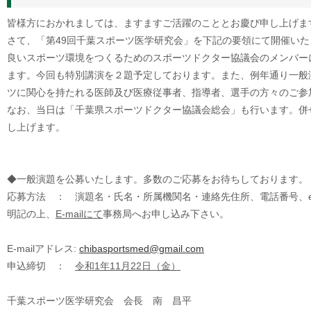
皆様方におかれましては、ますますご活躍のこととお慶び申し上げま
さて、「第49回千葉スポーツ医学研究会」を下記の要領にて開催い
良いスポーツ環境をつくるためのスポーツドクター協議会のメンバー
ます。今回も特別講演を２題予定しております。また、例年通り一般
ツに関心を持たれる医師及び医療従事者、指導者、選手の方々のご参
なお、当日は「千葉県スポーツドクター協議会総会」も行います。併
し上げます。
◆一般演題を公募いたします。多数のご応募をお待ちしております。
応募方法 ： 演題名・氏名・所属機関名・連絡先住所、電話番号、e-
明記の上、
E-mailにて
事務局へお申し込み下さい。
E-mailアドレス:
chibasportsmed@gmail.com
申込締切 ：
令和1年11月22日（金）
千葉スポーツ医学研究会 会長 南 昌平