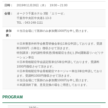
日時：
2019年11月28日（木） 19:00～21:00
会場：
オークラ千葉ホテル 3階 「エリーゼ」
千葉市中央区中央港1-13-3
TEL：043-248-1111
参加
※当日会場にて医師のみ参加費1000円を申し受けます。
費：
※日本整形外科学会教育研修会単位1単位申請しております。受講
料1000円（1単位）徴収させて頂きます。
特別講演：[4]代謝性骨疾患(骨粗鬆症を含む), [Re]運動器リハビリテ
ーション単位
※日本骨粗鬆症学会認定医単位5単位申請しております。受講料
1000円徴収させて頂きます。
※日本骨粗鬆症学会骨粗鬆症マネージャー単位3単位申請しており
ます。受講料1000円徴収させて頂きます。
※当日会場にて医師のみ参加費1000円を申し受けます。
※本講演終了後、意見交換の場をご用意しております。
PROGRAM
19:00～