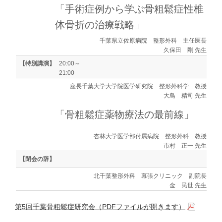
「手術症例から学ぶ骨粗鬆症性椎
体骨折の治療戦略」
千葉県立佐原病院 整形外科 主任医長
久保田 剛 先生
【特別講演】
20:00～
21:00
座長
千葉大学大学院医学研究院 整形外科学 教授
大鳥 精司 先生
「骨粗鬆症薬物療法の最前線」
杏林大学医学部付属病院 整形外科 教授
市村 正一 先生
【閉会の辞】
北千葉整形外科 幕張クリニック 副院長
金 民世 先生
第5回千葉骨粗鬆症研究会（PDFファイルが開きます）