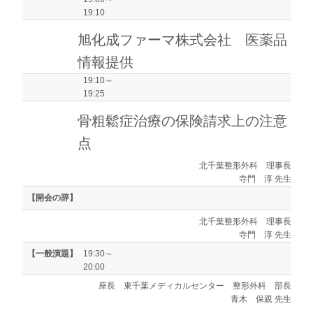
19:10
旭化成ファーマ株式会社 医薬品
情報提供
19:10～
19:25
骨粗鬆症治療の保険請求上の注意
点
北千葉整形外科 理事長
寺門 淳 先生
【開会の辞】
北千葉整形外科 理事長
寺門 淳 先生
【一般演題】
19:30～
20:00
座長
東千葉メディカルセンター 整形外科 部長
青木 保親 先生