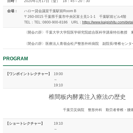
日時：
2020年1月17日（金） 18：45～20：30
会場：
ハロー貸会議室千葉駅前Room B
〒260-0015 千葉県千葉市中央区富士見1-1-1 千葉駅前ビル4階
TEL：TEL: 0800-900-8186 URL：
https://www.kaigishitu.com/deta
〈開会の辞〉千葉大学大学院医学研究院総合医科学講座特任教授 
〈閉会の辞〉医療法人青嶺会松戸整形外科病院 副院長/脊椎センタ
PROGRAM
【ワンポイントレクチャー】
19:00
～
19:10
椎間板内酵素注入療法の歴史
千葉労災病院 整形外科 勤労者脊椎・腰
【ショートレクチャー】
19:10
～