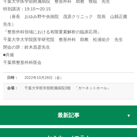
千葉大学医学部附属病院 整形外科 助教 牧聡 先生
特別講演：19:15〜20:15
（座長 おゆみ野中央病院 茂原クリニック 院長 山縣正庸
先生）
『整形外科領域における有限要素解析の臨床応用』
千葉大学大学院医学研究院 整形外科 助教 松浦佑介 先生
閉会の辞：鈴木昌彦先生
■共催
千葉県整形外科医会
日時：
2022年10月28日（金）
会場：
千葉大学医学部附属病院3階 「ガーネットホール」
最新記事