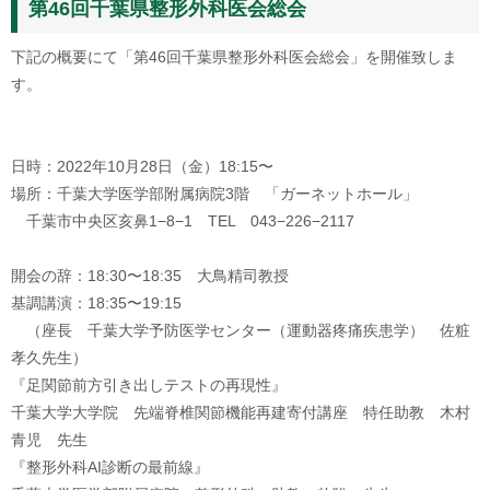
第46回千葉県整形外科医会総会
下記の概要にて「第46回千葉県整形外科医会総会」を開催致しま
す。
日時：2022年10月28日（金）18:15〜
場所：千葉大学医学部附属病院3階 「ガーネットホール」
千葉市中央区亥鼻1−8−1 TEL 043−226−2117
開会の辞：18:30〜18:35 大鳥精司教授
基調講演：18:35〜19:15
（座長 千葉大学予防医学センター（運動器疼痛疾患学） 佐粧
孝久先生）
『足関節前方引き出しテストの再現性』
千葉大学大学院 先端脊椎関節機能再建寄付講座 特任助教 木村
青児 先生
『整形外科AI診断の最前線』