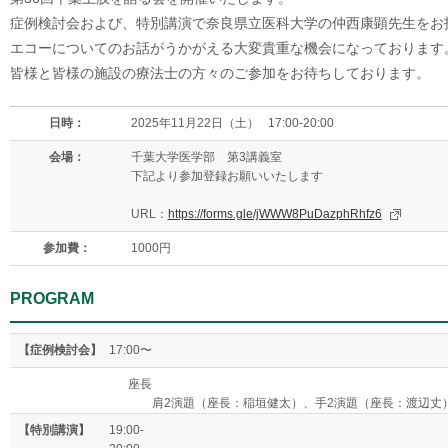
症例検討会および、特別講演で奈良県立医科大学の仲西康顕先生をお
エコーについてのお話がうかがえる大変貴重な機会になっております
皆様と皆様の施設の療法士の方々のご参加をお待ちしております。
日時：
2025年11月22日（土） 17:00-20:00
会場：
千葉大学医学部 第3講義室
下記より参加登録お願いいたします
URL：
https://forms.gle/jWWW8PuDazphRhfz6
参加費：
1000円
PROGRAM
【症例検討会】
17:00〜
座長
肩2演題（座長：稲垣健太）、手2演題（座長：渡辺丈）PT
【特別講演】
19:00-