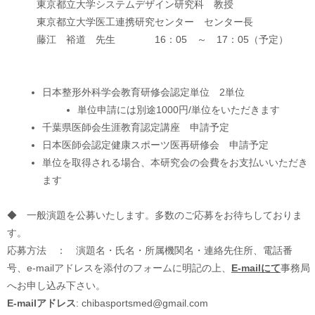
東京都立大学システムデザイン研究科 教授
東京都立大学医工連携研究センター センター長
藤江 裕道 先生 16：05 ～ 17：05（予定）
日本整形外科学会教育研修会認定単位 2単位
単位申請には別途1000円/単位をいただきます
千葉県医師会生涯教育認定講座 申請予定
日本医師会認定健康スポーツ医再研修会 申請予定
単位を取得される場合、本研究会の会費をお支払いいただき
ます
◆ 一般演題を公募いたします。多数のご応募をお待ちしておりま
す。
応募方法 ： 演題名・氏名・所属機関名・連絡先住所、電話番
号、e-mailアドレスを添付のフォームに明記の上、
E-mailにて
事務局
へお申し込み下さい。
E-mail
アドレス
: chibasportsmed@gmail.com