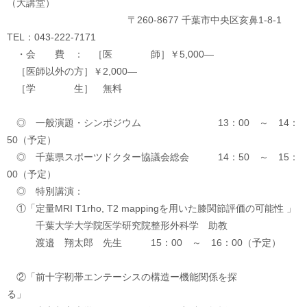
（大講堂）
〒260-8677 千葉市中央区亥鼻1-8-1
TEL：043-222-7171
・会 費 ： ［医 師］￥5,000—
［医師以外の方］￥2,000—
［学 生］ 無料
◎ 一般演題・シンポジウム 13：00 ～ 14：
50（予定）
◎ 千葉県スポーツドクター協議会総会 14：50 ～ 15：
00（予定）
◎ 特別講演：
①「定量MRI T1rho, T2 mappingを用いた膝関節評価の可能性 」
千葉大学大学院医学研究院整形外科学 助教
渡邉 翔太郎 先生 15：00 ～ 16：00（予定）
②「前十字靭帯エンテーシスの構造ー機能関係を探
る」