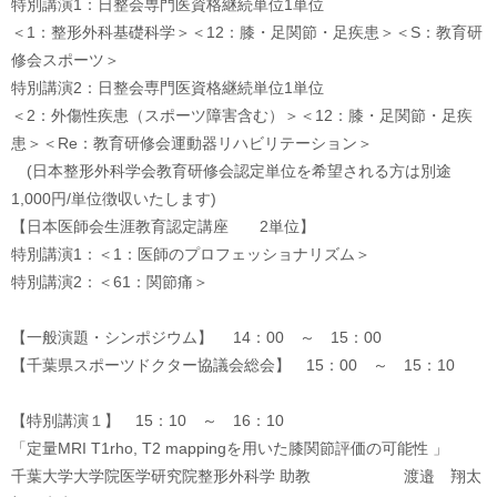
特別講演1：日整会専門医資格継続単位1単位
＜1：整形外科基礎科学＞＜12：膝・足関節・足疾患＞＜S：教育研
修会スポーツ＞
特別講演2：日整会専門医資格継続単位1単位
＜2：外傷性疾患（スポーツ障害含む）＞＜12：膝・足関節・足疾
患＞＜Re：教育研修会運動器リハビリテーション＞
(日本整形外科学会教育研修会認定単位を希望される方は別途
1,000円/単位徴収いたします)
【日本医師会生涯教育認定講座 2単位】
特別講演1：＜1：医師のプロフェッショナリズム＞
特別講演2：＜61：関節痛＞
【一般演題・シンポジウム】 14：00 ～ 15：00
【千葉県スポーツドクター協議会総会】 15：00 ～ 15：10
【特別講演１】 15：10 ～ 16：10
「定量MRI T1rho, T2 mappingを用いた膝関節評価の可能性 」
千葉大学大学院医学研究院整形外科学 助教 渡邉 翔太