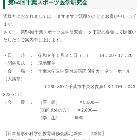
第54回千葉スポーツ医学研究会
皆様方におかれましては、 ますますご活躍のこととお慶び申し上げ
ます。
さて、「第54回千葉スポーツ医学研究会」 を下記の要領にて開催い
たしたくご案内申し上げます。
・日 時 ： 令和８年１月３１日（土） 14：00～17：20
・開催形式 ： 現地開催
・会 場 ： 千葉大学医学部附属病院 3階 ガーネットホール
（大講堂）
〒260-8677 千葉市中央区亥鼻1-8-1 TEL：043-
222-7171
・会 費 ： ［医 師］ ￥5,000―
[医師以外の方］ ￥2,000―
［学 生］ 無料
【日本整形外科学会教育研修会認定単位 2単位】