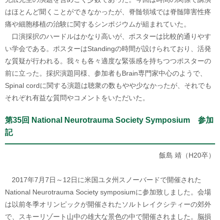
はほとんど聞くことができなかったが、脊髄領域では脊髄障害性疼
痛や細胞移植の治験に関するシンポジウムが組まれていた。
口演採択のハードルはかなり高いが、ポスターは比較的通りやす
い学会である。ポスターはStandingの時間が設けられており、活発
な質疑が行われる。我々も各々適度な緊張感を持ちつつポスターの
前に立った。採択演題同様、参加者もBrain専門家中心のようで、
Spinal cordに関する演題は聴衆の数もやや少なかったが、それでも
それぞれ有益な質問やコメントをいただいた。
第35回 National Neurotrauma Society Symposium 参加
記
飯島 靖（H20卒）
2017年7月7日～12日に米国ユタ州スノーバードで開催された
National Neurotrauma Society symposiumに参加致しました。会場
は以前冬季オリンピックが開催されたソルトレイクシティーの郊外
で、スキーリゾート山中の雄大な景色の中で開催されました。脳損