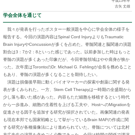
平成13年卒
古矢 丈雄
学会全体を通じて
我々が発表を行ったポスター一般演題を中心に学会全体の様子を
報告する。今回の演題内容はSpinal Cord InjuryよりもTraumatic
Brain InjuryやConcussionが多くを占めた。脊髄関連と脳関連の演題
割合は3：7か2：8といった感じであった。以前参加した時はもっと
脊髄の演題が多くあった印象だが、今回脊髄領域はやや肩身が狭か
った。次年度はTorontoのDr. Michael G. Fehlingが会長を務めること
もあり、脊髄の演題が多くなることを期待したい。
演題は損傷後早期に動くバイオマーカーの探索や創薬に関する発
表が多くみられた。一方、Stem Cell Therapyは一時期の全盛期から
少し落ち着いた感があった。内容もただ細胞を移植するという時代
から一歩進み、細胞の生着性を上げる工夫や、HostへのMigrationを
促進させる因子を追加する研究が採択されていた。画像関連の発表
も現在本邦でも国家戦略として挙がっているBrain MAPの作成に関
する研究が各種撮像法により進められていた。脊髄については北村
充広先生の演題を含めごく少数であった。今回は時間の関係で講演