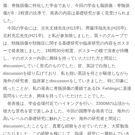
傷、脊髄損傷に特化した学会であり、今回の学会も脳損傷：脊髄損
傷が8：2程度の比率で、発表の内容は基礎研究が多く見受けられま
した。
今回の学会には、古矢丈雄先生(H13卒)、齊藤淳哉先生(H20卒)、
北村充広先生(H21卒)、と私が参加致しました。我々のグループで
は、頸髄損傷や頚髄症に関する基礎研究や臨床研究の内容をポスタ
ーで発表致しました。1時間30分程度、ポスターの横で演者が待機
し、そのポスター内容に興味を持っていただけた方と間近に
discussionしていく形式のものでした。皆、英語で白熱した
discussionを繰り広げており、私も拙い英語を何とか駆使しながら
海外の研究者、臨床家とdiscussionをしていきました。特に印象に
残ったことが、私の発表に脊髄損傷の重鎮であるDr. Fehlingsに直接
質問をいただき、興味を持っていただけたことでした。
発表後は、学会会場付近でハイキングを行い、3300Mの山頂から
雄大な景色を皆で楽しみました。今回の国際学会発表では、海外の
高いレベルの基礎研究に触れたことや、海外の研究者と間近に
discussionしたことなど、貴重な経験をさせていただき、大変勉強
になりました。この経験を糧にして、臨床、研究に一層励んでいき