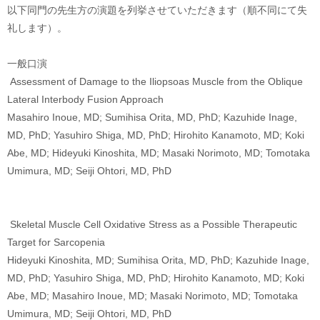
以下同門の先生方の演題を列挙させていただきます（順不同にて失
礼します）。
一般口演
Assessment of Damage to the Iliopsoas Muscle from the Oblique
Lateral Interbody Fusion Approach
Masahiro Inoue, MD; Sumihisa Orita, MD, PhD; Kazuhide Inage,
MD, PhD; Yasuhiro Shiga, MD, PhD; Hirohito Kanamoto, MD; Koki
Abe, MD; Hideyuki Kinoshita, MD; Masaki Norimoto, MD; Tomotaka
Umimura, MD; Seiji Ohtori, MD, PhD
Skeletal Muscle Cell Oxidative Stress as a Possible Therapeutic
Target for Sarcopenia
Hideyuki Kinoshita, MD; Sumihisa Orita, MD, PhD; Kazuhide Inage,
MD, PhD; Yasuhiro Shiga, MD, PhD; Hirohito Kanamoto, MD; Koki
Abe, MD; Masahiro Inoue, MD; Masaki Norimoto, MD; Tomotaka
Umimura, MD; Seiji Ohtori, MD, PhD