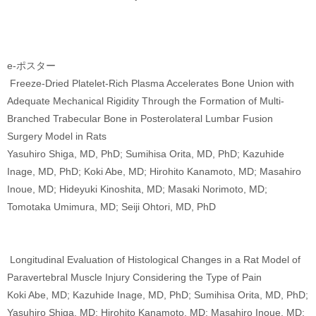
e-ポスター
Freeze-Dried Platelet-Rich Plasma Accelerates Bone Union with
Adequate Mechanical Rigidity Through the Formation of Multi-
Branched Trabecular Bone in Posterolateral Lumbar Fusion
Surgery Model in Rats
Yasuhiro Shiga, MD, PhD; Sumihisa Orita, MD, PhD; Kazuhide
Inage, MD, PhD; Koki Abe, MD; Hirohito Kanamoto, MD; Masahiro
Inoue, MD; Hideyuki Kinoshita, MD; Masaki Norimoto, MD;
Tomotaka Umimura, MD; Seiji Ohtori, MD, PhD
Longitudinal Evaluation of Histological Changes in a Rat Model of
Paravertebral Muscle Injury Considering the Type of Pain
Koki Abe, MD; Kazuhide Inage, MD, PhD; Sumihisa Orita, MD, PhD;
Yasuhiro Shiga, MD; Hirohito Kanamoto, MD; Masahiro Inoue, MD;