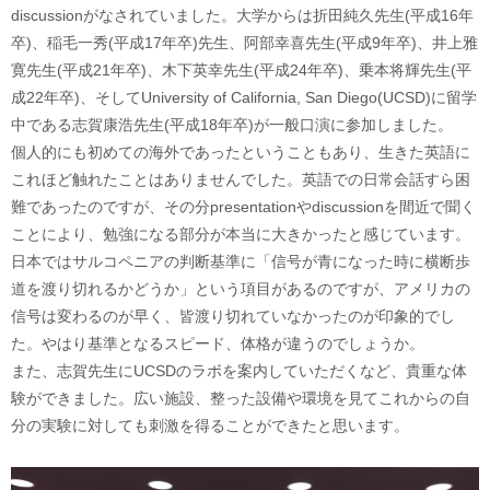
discussionがなされていました。大学からは折田純久先生(平成16年
卒)、稲毛一秀(平成17年卒)先生、阿部幸喜先生(平成9年卒)、井上雅
寛先生(平成21年卒)、木下英幸先生(平成24年卒)、乗本将輝先生(平
成22年卒)、そしてUniversity of California, San Diego(UCSD)に留学
中である志賀康浩先生(平成18年卒)が一般口演に参加しました。
個人的にも初めての海外であったということもあり、生きた英語に
これほど触れたことはありませんでした。英語での日常会話すら困
難であったのですが、その分presentationやdiscussionを間近で聞く
ことにより、勉強になる部分が本当に大きかったと感じています。
日本ではサルコペニアの判断基準に「信号が青になった時に横断歩
道を渡り切れるかどうか」という項目があるのですが、アメリカの
信号は変わるのが早く、皆渡り切れていなかったのが印象的でし
た。やはり基準となるスピード、体格が違うのでしょうか。
また、志賀先生にUCSDのラボを案内していただくなど、貴重な体
験ができました。広い施設、整った設備や環境を見てこれからの自
分の実験に対しても刺激を得ることができたと思います。