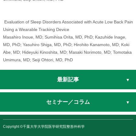
Evaluation of Sleep Disorders Associated with Acute Low Back Pain
Using a Wearable Tracking Device
Masahiro Inoue, MD; Sumihisa Orita, MD, PhD; Kazuhide Inage,
MD, PhD; Yasuhiro Shiga, MD, PhD; Hirohito Kanamoto, MD; Koki
Abe, MD; Hideyuki Kinoshita, MD; Masaki Norimoto, MD; Tomotaka
Umimura, MD; Seiji Ohtori, MD, PhD
最新記事
セミナー／コラム
Copyright ©千葉大学大学院医学研究院整形外科学