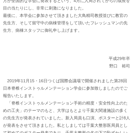
方が全国的な学会に発表するという、4月に入局されてからの成長を
目の当たりにし、非常に刺激になりました。
最後に、本学会に参加させて頂きました大鳥精司教授並びに教官の
先生方、そして留守中の病棟管理をして頂いたフレッシュマンの先
生方、病棟スタッフに御礼申し上げます。
平成29年卒
野口 裕司
2019年11月15・16日つくば国際会議場で開催されました第28回
日本脊椎インストゥルメンテーション学会に参加致しましたのでご
報告いたします。
「脊椎インストゥルメンテーション手術の精度・安全性向上のた
めの工夫」のテーマのもと、大学はもとより千葉大関連施設の多く
の先生方が発表されていました。新入局員も口演、ポスターと計8人
が発表をさせて頂きました。私としましては千葉大整形医局員とし
て初めてのポスター発表であり、千葉大整形の名の下で恥ずかしい