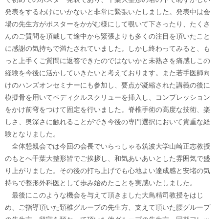
発表をするわけにいかないと非常に緊張いたしました。発表中は会
場の先生方がポスターをかがむ様にして覗いて下さったり、たくさ
んのご質問を頂戴して途中から緊張よりも多くの注目を頂いたこと
に感謝の気持ちで満たされていました。しかし終わってみると、も
っと上手くご質問に返答できたのではないかと未熟さを痛感しこの
経験を今後に活かしていきたいと考えております。また若手医師向
けのハンズオンセミナーにも参加し、要点が凝縮された講義の後に
模擬骨を用いてペディクルスクリューを挿入し、コンプレッション
をかけ前弯をつけて固定を行いました。脊椎手術の高度な技術、楽
しさ、奥深さに触れることができ今後の専門選択において貴重な経
験となりました。
全体懇親会では今回の会長でいらっしゃる筑波大学山崎正志教授
のもとへ千葉大整形皆でご挨拶し、和気あいあいとした雰囲気で盛
り上がりました。その後の打ち上げでも心地よい達成感と安堵の気
持ちで整形外科医として歩み始めたことを実感いたしました。
最後にこのような機会を与えて頂きました大鳥精司教授をはじ
め、ご指導頂いた頚椎グループの先生方、支えて頂いた腰グループ