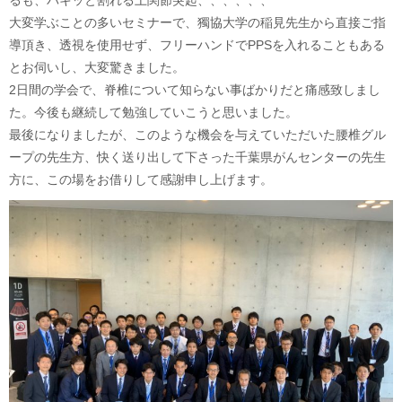
るも、バキッと割れる上関節突起、、、、、、
大変学ぶことの多いセミナーで、獨協大学の稲見先生から直接ご指
導頂き、透視を使用せず、フリーハンドでPPSを入れることもある
とお伺いし、大変驚きました。
2日間の学会で、脊椎について知らない事ばかりだと痛感致しまし
た。今後も継続して勉強していこうと思いました。
最後になりましたが、このような機会を与えていただいた腰椎グル
ープの先生方、快く送り出して下さった千葉県がんセンターの先生
方に、この場をお借りして感謝申し上げます。