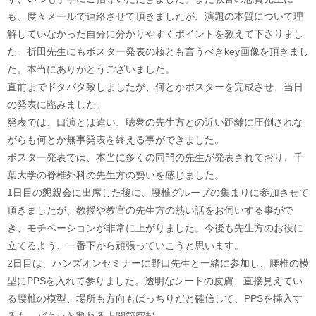
も、度々メールで連絡させて頂きましたが、演題の本質について理
解していなかった自分に分かりやすくポイントを教えて下さりまし
た。折田先生にもポスター発表の核とも言うべきkey画像を頂きまし
た。本当にありがとうございました。
直前までドタバタ致しましたが、何とかポスターを完成させ、当日
の発表に臨みました。
発表では、口演とは違い、聴衆の先生方との近い距離に圧倒されな
がらも何とか無事発表を終える事ができました。
ポスター発表では、本当に多くの同門の先生が発表されており、千
葉大学の脊椎外科の先生方の勢いを感じました。
1日目の懇親会に出席した後に、腰椎グループの集まりに参加させて
頂きましたが、教授や教官の先生方の熱い話をお伺いする事がで
き、モチベーションが非常に上がりました。今後も先生方のお役に
立てるよう、一番下から頑張っていこうと思います。
2日目は、ハンズオンセミナーに野口先生と一緒に参加し、腰椎の模
型にPPSを入れて参りました。透明なシートの皮膚、直接見えてい
る腰椎の模型、場所も方向もばっちりだと確信して、PPSを挿入す