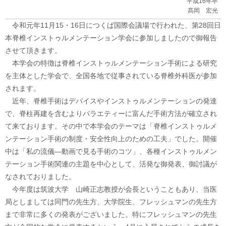
平成16年卒
髙岡 宏光
令和元年11月15・16日につくば国際会議場で行われた、第28回日
本脊椎インストゥルメンテーション学会に参加しましたので御報告
させて頂きます。
本学会の特徴は脊椎インストゥルメンテーション手術による研究
を主体とした学会で、全国各地で従事されている脊椎外科医が参加
されます。
近年、脊椎手術はデバイスやインストゥルメンテーションの発達
で、脊柱再建を含むよりバラエティーに富んだ手術方法が確立され
て来ております。その中で本学会のテーマは「脊椎インストゥルメ
ンテーション手術の制度・安全性向上のための工夫」でした。開催
中は「私の流儀―動画で見る手術のコツ」、各種インストゥルメン
テーション手術関連の主題を中心として、活発な御発表、御討議が
なされておりました。
今年度は筑波大学 山崎正志教授が会長ということもあり、当医
局としましては同門の先生方、大学院生、フレッシュマンの先生方
まで非常に多くの発表がございました。特にフレッシュマンの先生