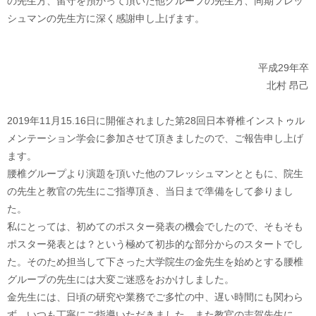
の先生方、留守を預かって頂いた他グループの先生方、同期フレッ
シュマンの先生方に深く感謝申し上げます。
平成29年卒
北村 昂己
2019年11月15.16日に開催されました第28回日本脊椎インストゥル
メンテーション学会に参加させて頂きましたので、ご報告申し上げ
ます。
腰椎グループより演題を頂いた他のフレッシュマンとともに、院生
の先生と教官の先生にご指導頂き、当日まで準備をして参りまし
た。
私にとっては、初めてのポスター発表の機会でしたので、そもそも
ポスター発表とは？という極めて初歩的な部分からのスタートでし
た。そのため担当して下さった大学院生の金先生を始めとする腰椎
グループの先生には大変ご迷惑をおかけしました。
金先生には、日頃の研究や業務でご多忙の中、遅い時間にも関わら
ず、いつも丁寧にご指導いただきました。また教官の志賀先生に