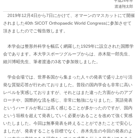
平成24年卒
渡邉翔太郎
2019年12月4日から7日にかけて、オマーンのマスカットにて開催
されました40th SICOT Orthopaedic World Congressに参加させて
頂きましたのでご報告致します。
本学会は整形外科学を幅広く網羅した1929年に設立された国際学
会であります。本大学スポーツグループからは、赤木龍一郎先生、
細川博昭先生、筆者渡邉の3名で参加致しました。
学会会場では、世界各国から集まった人々の発表で盛り上がり活
発な質疑応答が行われておりました。普段の国内学会も非常に高い
レベルを実感しておりますが、それとはまた違った方面からのアプ
ローチや、国際的な流を感じ、非常に勉強になりました。英語発表
というハードルが私には高く感じることが多かったのですが、国内
という垣根を超えて発表していく必要があることを改めて強く実感
いたしました。今回は無事発表を終えることができたことで安心し
ましたが、発表することを目標でなく、赤木先生の今回の発表のよ