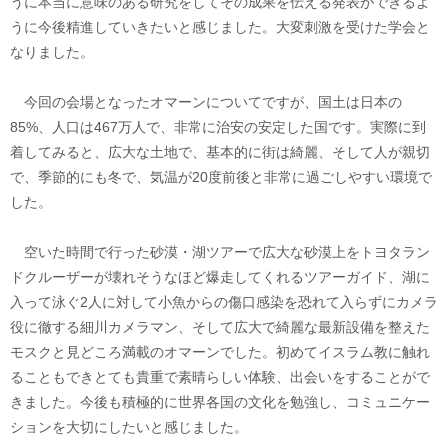
うに本当に意味のある研究をしてその成果を伝える発表ができるよ
うに今後精進していきたいと感じました。大変刺激を受けた学会と
なりました。
今回の会場となったオマーンについてですが、国土は日本の
85%、人口は467万人で、非常に治安の安定した国です。実際に到
着してみると、広大な土地で、基本的に街は綺麗、そして人が親切
で、季節的にも冬で、気温が20度前後と非常に過ごしやすい環境で
した。
空いた時間で行った砂漠・湖ツアーで広大な砂漠上をトヨタラン
ドクルーザーが壊れそうなほど爆走してくれるツアーガイド、湖に
入って泳ぐ2人に対して小魚からの傷口感染を恐れて入らずにカメラ
役に徹する細川カメラマン、そして広大で綺麗な最新設備を整えた
モスクと見どころ満載のオマーンでした。初めてイスラム教に触れ
ることもできとても貴重で素晴らしい体験、出会いをすることがで
きました。今後も積極的に世界各国の文化を勉強し、コミュニケー
ションを大切にしたいと感じました。