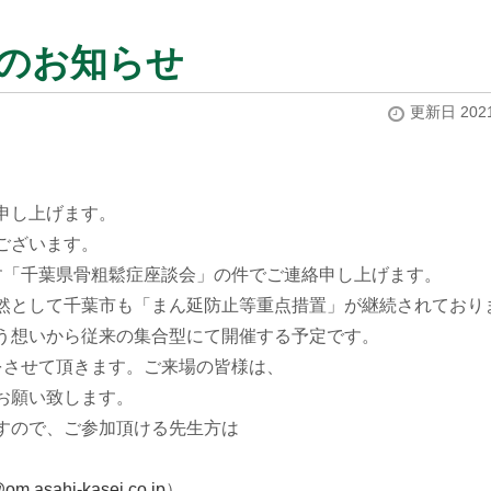
のお知らせ
更新日 2021
申し上げます。
ございます。
ます「千葉県骨
粗鬆症座談会」の件でご連絡申し上げます。
然として千葉市も「ま
ん延防止等重点措置」が継続されており
う想いから従来の集合型にて開催する予定です。
をさせて頂きます。ご
来場の皆様は、
お願い致します。
すので、ご参加頂ける
先生方は
@om.asahi-kase
i.co.jp
）