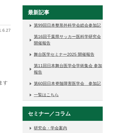
最新記事
第99回日本整形外科学会総会参加記
.6.27
第16回千葉県サッカー医科学研究会
開催報告
舞台医学セミナー2025 開催報告
第11回日本舞台医学会学術集会 参加
報告
ます
第60回日本脊髄障害医学会 参加記
一覧はこちら
セミナー／コラム
研究会・学会案内