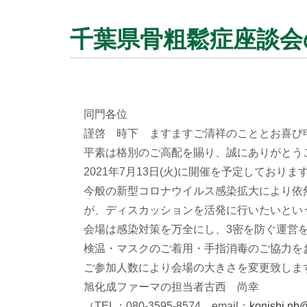
千葉県骨粗鬆症座談会
同門各位
謹啓 時下 ますますご清祥のこととお喜び
平素は格別のご高配を賜り、誠にありがとう
2021年7月13日(火)に開催を予定しており
今般の新型コロナウイルス感染拡大により依
が、ディスカッションを活発に行い
たいとい
会場は感染対策を万全にし、3密を防ぐ運営
検温・マスクのご着用・手指消毒のご協力を
ご参加人数により会場の大きさを変更致しま
旭化成ファーマの担当者古西 尚幸
（TEL：080-3595-8574 email：
konishi.nb