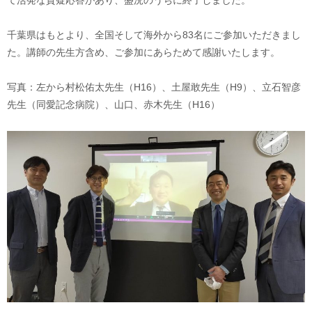
て活発な質疑応答があり、盛況のうちに終了しました。
千葉県はもとより、全国そして海外から83名にご参加いただきまし
た。講師の先生方含め、ご参加にあらためて感謝いたします。
写真：左から村松佑太先生（H16）、土屋敢先生（H9）、立石智彦
先生（同愛記念病院）、山口、赤木先生（H16）