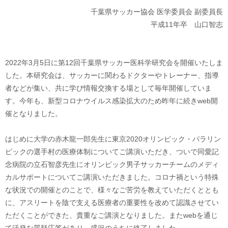
千葉県サッカー協会 医学委員会 副委員長
平成11年卒 山口智志
2022年3月5日に第12回千葉県サッカー医科学研究会を開催いたしま
した。本研究会は、サッカーに関わるドクターやトレーナー、指導
者などが集い、共に学び情報交換する場として毎年開催していま
す。今年も、新型コロナウイルス感染拡大のため昨年に続きweb開
催となりました。
はじめに大学の赤木龍一郎先生に東京2020オリンピック・パラリン
ピックの選手村の医療体制についてご講演いただき、ついで同愛記
念病院の立石智彦先生にオリンピック男子サッカーチームのメディ
カルサポートについてご講演いただきました。コロナ禍という特殊
な状況での開催とのことで、様々なご苦労を教えていただくととも
に、アスリートを陰で支える医療者の重要性を改めて認識させてい
ただくことができた、貴重なご講演となりました。またwebを通じ