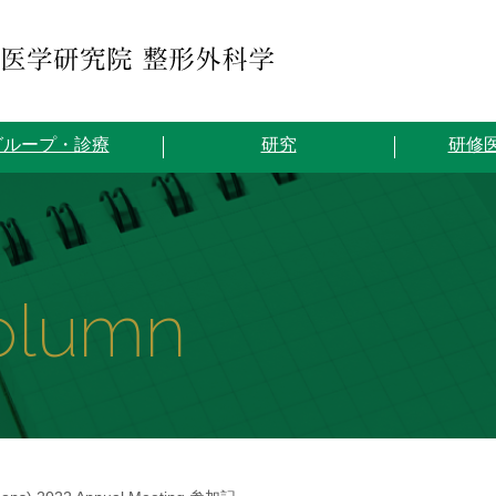
グループ・診療
研究
研修
olumn