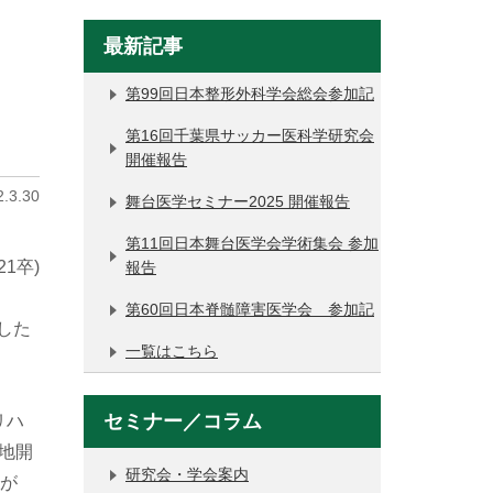
最新記事
第99回日本整形外科学会総会参加記
第16回千葉県サッカー医科学研究会
開催報告
.3.30
舞台医学セミナー2025 開催報告
第11回日本舞台医学会学術集会 参加
1卒)
報告
第60回日本脊髄障害医学会 参加記
ました
一覧はこちら
セミナー／コラム
リハ
地開
研究会・学会案内
究が