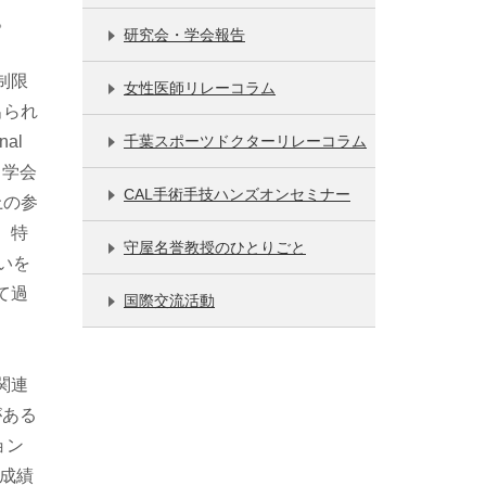
た。
研究会・学会報告
制限
女性医師リレーコラム
出られ
al
千葉スポーツドクターリレーコラム
。学会
CAL手術手技ハンズオンセミナー
上の参
、特
守屋名誉教授のひとりごと
いを
て過
国際交流活動
関連
がある
ション
の成績