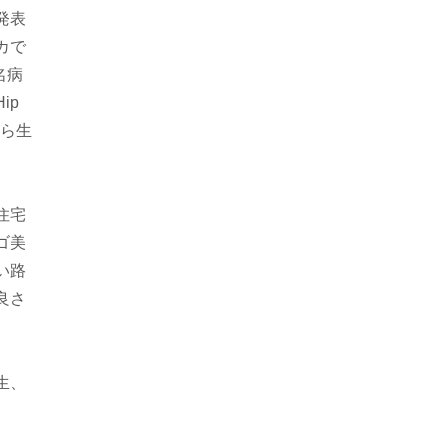
発表
カで
名病
ip
から生
住宅
ゴ美
い路
良さ
生、