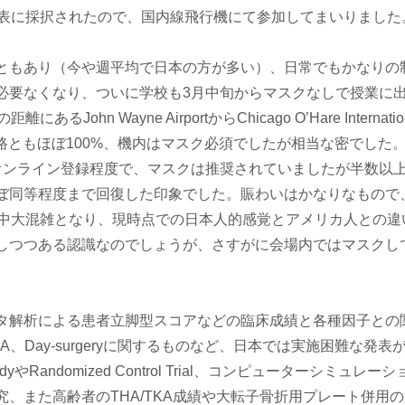
ssionのポスター発表に採択されたので、国内線飛行機にて参加してまいりまし
ともあり（今や週平均で日本の方が多い）、日常でもかなりの
必要なくなり、ついに学校も3月中旬からマスクなしで授業に
n Wayne AirportからChicago O’Hare Internation
路復路ともほぼ100%、機内はマスク必須でしたが相当な密でした
オンライン登録程度で、マスクは推奨されていましたが半数以
ぼ同等程度まで回復した印象でした。賑わいはかなりなもので
ン時間中大混雑となり、現時点での日本人的感覚とアメリカ人との違
しつつある認識なのでしょうが、さすがに会場内ではマスクし
タ解析による患者立脚型スコアなどの臨床成績と各種因子との
/TKA、Day-surgeryに関するものなど、日本では実施困難な発表
udyやRandomized Control Trial、コンピューターシミュレー
、また高齢者のTHA/TKA成績や大転子骨折用プレート併用