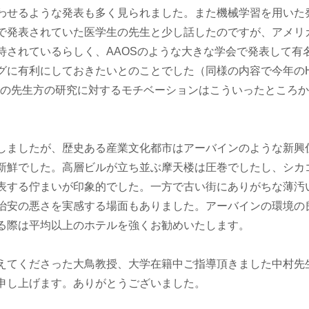
わせるような発表も多く見られました。また機械学習を用いた
で発表されていた医学生の先生と少し話したのですが、アメリ
待されているらしく、AAOSのような大きな学会で発表して有
グに有利にしておきたいとのことでした（同様の内容で今年のH
アメリカの先生方の研究に対するモチベーションはこういったところ
しましたが、歴史ある産業文化都市はアーバインのような新興
新鮮でした。高層ビルが立ち並ぶ摩天楼は圧巻でしたし、シカ
表する佇まいが印象的でした。一方で古い街にありがちな薄汚
治安の悪さを実感する場面もありました。アーバインの環境の
る際は平均以上のホテルを強くお勧めいたします。
えてくださった大鳥教授、大学在籍中ご指導頂きました中村先
申し上げます。ありがとうございました。