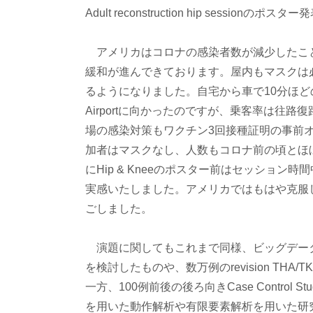
Adult reconstruction hip se
アメリカはコロナの感染者数が減少したこ
緩和が進んできております。屋内もマスクは
るようになりました。自宅から車で10分ほどの距離にあるJoh
Airportに向かったのですが、乗客率は往
場の感染対策もワクチン3回接種証明の事前
加者はマスクなし、人数もコロナ前の頃とほ
にHip & Kneeのポスター前はセッショ
実感いたしました。アメリカではもはや克服
ごしました。
演題に関してもこれまで同様、ビッグデー
を検討したものや、数万例のrevision THA
一方、100例前後の後ろ向きCase Control St
を用いた動作解析や有限要素解析を用いた研究