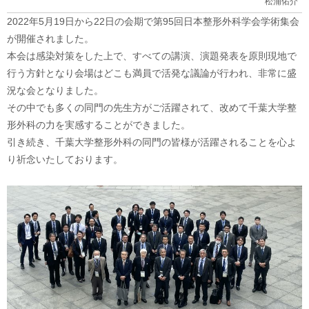
松浦佑介
2022年5月19日から22日の会期で第95回日本整形外科学会学術集
会
が開催されました。
本会は感染対策をした上で、すべての講演、演題発表を原則現地で
行う方針となり会場はどこも満員で活発な議論が行われ、
非常に盛
況な会となりました。
その中でも多くの同門の先生方がご活躍されて、改めて千葉大学整
形外科の力を実感することができました。
引き続き、
千葉大学整形外科の同門の皆様が活躍されることを心よ
り祈念いた
しております。