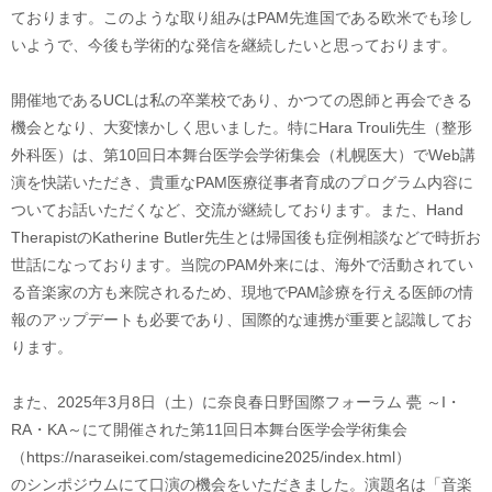
ております。このような取り組みはPAM先進国である欧米でも珍し
いようで、今後も学術的な発信を継続したいと思っております。
開催地であるUCLは私の卒業校であり、かつての恩師と再会できる
機会となり、大変懐かしく思いました。特にHara Trouli先生（整形
外科医）は、第10回日本舞台医学会学術集会（札幌医大）でWeb講
演を快諾いただき、貴重なPAM医療従事者育成のプログラム内容に
ついてお話いただくなど、交流が継続しております。また、Hand
TherapistのKatherine Butler先生とは帰国後も症例相談などで時折お
世話になっております。当院のPAM外来には、海外で活動されてい
る音楽家の方も来院されるため、現地でPAM診療を行える医師の情
報のアップデートも必要であり、国際的な連携が重要と認識してお
ります。
また、2025年3月8日（土）に奈良春日野国際フォーラム 甍 ～I・
RA・KA～にて開催された第11回日本舞台医学会学術集会
（https://naraseikei.com/stagemedicine2025/index.html）
のシンポジウムにて口演の機会をいただきました。演題名は「音楽