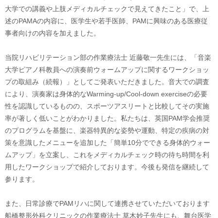
大学での講義や上肢メディカルチェックで見えてきたこと」で、上
述のPAMAの内容に、医学生や若手医師、PAMに興味のある医療従
事者向けの内容を加えました。
当院リハビリテーション部の作業療法士 近藤敬一先生には、「音楽
大学ピアノ科教員への演奏前ウォームアップに関するワークショッ
プの取組み（続報）」としてご発表いただきました。音大での調査
により、演奏家は身体的なWarming-up/Cool-down exerciseの必要
性を認識しているものの、スポーツアスリートと比較してその実施
率が著しく低いことがわかりました。私たちは、英国PAM学会推奨
のプログラムを基盤に、楽器特異的な姿勢や運動、特定の疾病の対
策を意識したメニューを追加した「簡単10分でできる身体的ウォー
ムアップ」を立案し、これをメディカルチェック時の待ち時間を利
用したワークショップで紹介しております。今後も発信を継続して
参ります。
また、日常診療でPAMリハに関して連携させていただいております
船橋整形外科クリニックの作業療法士 草木妙子先生にも、舞台医学