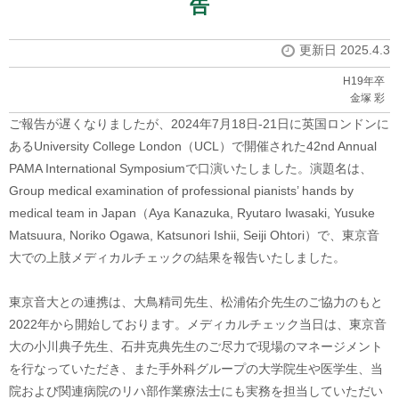
告
更新日 2025.4.3
H19年卒
金塚 彩
ご報告が遅くなりましたが、2024年7月18日-21日に英国ロンドンに
あるUniversity College London（UCL）で開催された42nd Annual
PAMA International Symposiumで口演いたしました。演題名は、
Group medical examination of professional pianists’ hands by
medical team in Japan（Aya Kanazuka, Ryutaro Iwasaki, Yusuke
Matsuura, Noriko Ogawa, Katsunori Ishii, Seiji Ohtori）で、東京音
大での上肢メディカルチェックの結果を報告いたしました。
東京音大との連携は、大鳥精司先生、松浦佑介先生のご協力のもと
2022年から開始しております。メディカルチェック当日は、東京音
大の小川典子先生、石井克典先生のご尽力で現場のマネージメント
を行なっていただき、また手外科グループの大学院生や医学生、当
院および関連病院のリハ部作業療法士にも実務を担当していただい