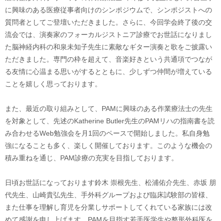
に興味のある医療従事者向けのシンポジウムで、シンポジストへの
質問者としてご登壇いただきました。さらに、今回学会終了後の交
流会では、演奏家のフォーカルジストニア診療でお世話になりまし
た脳神経内科の和泉未知子先生に素敵なギター演奏と歌をご披露い
ただきました。専門の枠を超えて、音楽好きという共通項でつなが
る友情に心温まる思いがするとともに、少しずつ仲間が増えている
ことを嬉しく思っております。
また、最近の取り組みとして、PAMに興味のある作業療法士の先生
を対象として、先述のKatherine Butler先生のPAMリハの指南書を読
み合わせるWeb勉強会を月1回のペースで開始しました。私自身勉
強になることも多く、楽しく開催しております。このような機会の
積み重ねを通じ、PAM診療の充実を目指しております。
日頃お世話になっております鈴木 崇根先生、松浦佑介先生、赤坂 朋
代先生、山崎貴弘先生、手外科グループおよび臨床試験部の皆様、
また仕事を理解し育児を分業しサポートしてくれている家族には改
めて感謝を申し上げます。PAMを目指す若手医学生や整形外科医を