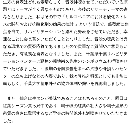
生方の発表はどれも素晴らしく、普段拝聴させていただいている演
題とはテーマが全く異なるものであり、今後のリサーチテーマの参
考となりました。私はその中で「サルコペニアにおける酸化ストレ
スの関与および抗酸化剤の効果の検討 」という演題で、筋萎縮に焦
点を当て、リハビリテーションと絡めた発表をさせていただき、幸
運なことに会長賞をいただくこととなりました。普段の聴衆とは異
なる環境での質疑応答でありましたので貴重なご質問やご意見もい
ただき、有意義な発表となりました。また、千葉県千葉リハビリテ
ーションセンターご勤務の菊地尚久先生のシンポジウムも拝聴させ
ていただきました。回復期の脊髄損傷患者への治療や脊損リハセン
ターの立ち上げなどの内容であり、我々脊椎外科医としても非常に
頼もしく、千葉大学整形外科の協力体制や勢いを再認識しました。
また、仙台は牛タンが美味であることはもちろんのこと、同日は
紅葉シーズン真っ只中であり、鳴子峡の紅葉の壮大さや鳴子温泉の
泉質の良さに驚愕するなど学会の時間以外も満喫させていただきま
した。