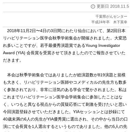
更新日 2018.11.5
千葉県がんセンター
平成24年卒 木下英幸
2018
年
11
月
2
日〜
4
日の
3
日間にわたり仙台において、第
2
回日本
リハビリテーション医学会秋季学術集会が開催されました。大変恐
れ多いことですが、若手最優秀演題賞である
Young Investigator
Award (YIA)
会長賞を受賞させて頂きましたのでご報告させていた
だきます。
本会は秋季学術集会ではありましたが総演題数が
819
演題と規模
も大きく、リハビリテーション医師やコメディカルの先生方も数多
く参加されており、非常に活気のある学会で驚かされました。私は
これまでリハビリテーション医学会学術集会に参加したことはな
く、いつもと異なる視点からの質疑応答にて刺激を受けたいと思い
今回演題登録させていただきました。
YIA
セッションとは抄録にて
40
歳未満の
6
人の先生が
YIA
優秀賞に選出され、その中から当日の口
演にて会長賞を
1
人選出するというものでありました。他の
5
人の先