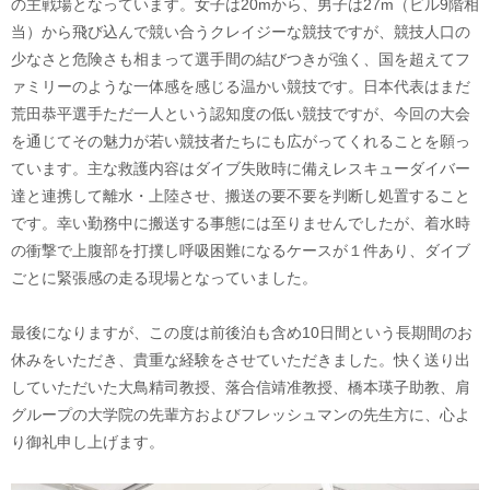
の主戦場となっています。女子は20mから、男子は27m（ビル9階相
当）から飛び込んで競い合うクレイジーな競技ですが、競技人口の
少なさと危険さも相まって選手間の結びつきが強く、国を超えてフ
ァミリーのような一体感を感じる温かい競技です。日本代表はまだ
荒田恭平選手ただ一人という認知度の低い競技ですが、今回の大会
を通じてその魅力が若い競技者たちにも広がってくれることを願っ
ています。主な救護内容はダイブ失敗時に備えレスキューダイバー
達と連携して離水・上陸させ、搬送の要不要を判断し処置すること
です。幸い勤務中に搬送する事態には至りませんでしたが、着水時
の衝撃で上腹部を打撲し呼吸困難になるケースが１件あり、ダイブ
ごとに緊張感の走る現場となっていました。
最後になりますが、この度は前後泊も含め10日間という長期間のお
休みをいただき、貴重な経験をさせていただきました。快く送り出
していただいた大鳥精司教授、落合信靖准教授、橋本瑛子助教、肩
グループの大学院の先輩方およびフレッシュマンの先生方に、心よ
り御礼申し上げます。