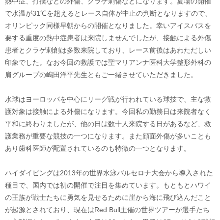
熱中症、打撲などの外傷、クラゲ刺傷などになります。夏場の開催
で水温が31℃を超えるとレース自体が中止の判断となりますので、
オリンピック同様早朝からの開催となりました。幸いアイスバスを
要する重度の熱中症患者は来院しませんでしたが、接触による外傷
患者とクラゲ刺創は多数来院しており、レース前後はあわただしい
印象でした。なお今回の救護では聖マリアンナ医科大学整形外科の
肩グループの嶋田洋平先生ともご一緒させていただきました。
水球はヨーロッパを中心にリーグ戦が行われている球技で、主な救
護対象は接触による外傷になります。今回私の勤務日は来院者なく
平和に終わりましたが、他の日は数十人来院する日があるなど、救
護業務が重要な競技の一つになります。また顔面外傷が多いことも
あり歯科医師が配置されているのも特徴の一つとなります。
ハイダイビングは2013年の世界水泳バルセロナ大会から導入された
種目で、国内では初の開催で注目を集めています。もともとハワイ
の王族が戦士たちに勇気を見せるために崖から海に飛び込んだこと
が起源とされており、現在はRed Bull主催の世界ツアーが選手たち