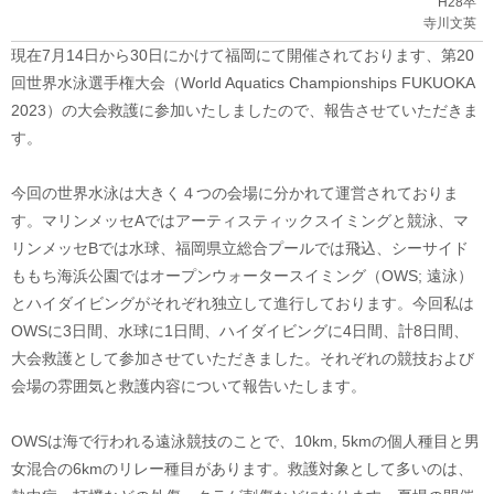
H28卒
寺川文英
現在7月14日から30日にかけて福岡にて開催されております、第20
回世界水泳選手権大会（World Aquatics Championships FUKUOKA
2023）の大会救護に参加いたしましたので、報告させていただきま
す。
今回の世界水泳は大きく４つの会場に分かれて運営されておりま
す。マリンメッセAではアーティスティックスイミングと競泳、マ
リンメッセBでは水球、福岡県立総合プールでは飛込、シーサイド
ももち海浜公園ではオープンウォータースイミング（OWS; 遠泳）
とハイダイビングがそれぞれ独立して進行しております。今回私は
OWSに3日間、水球に1日間、ハイダイビングに4日間、計8日間、
大会救護として参加させていただきました。それぞれの競技および
会場の雰囲気と救護内容について報告いたします。
OWSは海で行われる遠泳競技のことで、10km, 5kmの個人種目と男
女混合の6kmのリレー種目があります。救護対象として多いのは、