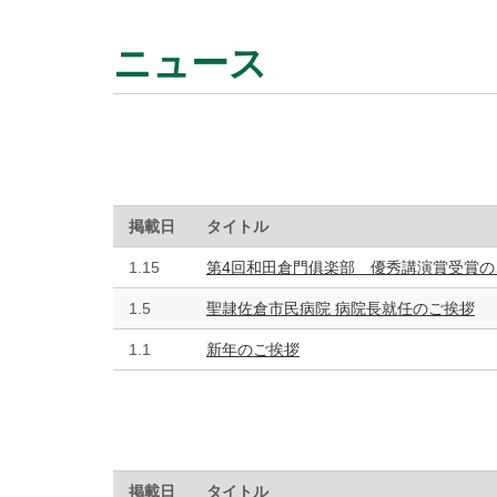
ニュース
掲載日
タイトル
1.15
第4回和田倉門俱楽部 優秀講演賞受賞の
1.5
聖隷佐倉市民病院 病院長就任のご挨拶
1.1
新年のご挨拶
掲載日
タイトル