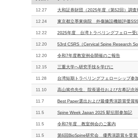
12.27
大和証券財団（2025年度（第52回）調
12.24
東京都立墨東病院 外傷施設機能評価SS
12.22
2025年度 台湾トラベリングフェロー
12.20
53rd CSRS（Cervical Spine Research 
12.20
令和7年度教室例会開催のご報告
12.15
三重大学へ研究手技を学びに
11.28
台湾短期トラベリングフェローシップ参
11.10
高山篤也先生、院長退任および古希記念
11.7
Best Paper選出および最優秀演題賞受賞
11.5
Spine Week Japan 2025 駅伝部参加記
11.5
令和7年度 教室例会のご案内
11.5
第6回BioSpine研究会 優秀演題賞を受