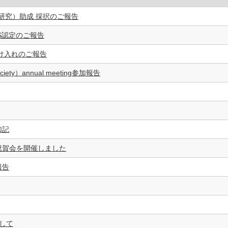
査研究）助成 採択のご報告
S認定のご報告
受け入れのご報告
Society）annual meeting参加報告
加記
祝賀会を開催しました
報告
賞して