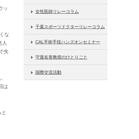
ウッ
女性医師リレーコラム
。
千葉スポーツドクターリレーコラム
くな
CAL手術手技ハンズオンセミナー
老人
で失
守屋名誉教授のひとりごと
国際交流活動
し
回は
ると