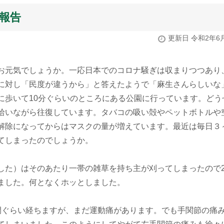
状報告
更新日 令和2年6
お元気でしょうか。一応日本でのコロナ騒ぎは収まりつつあり
に対し「民度が違うから」と答えたようで「麻生さんらしいな
に歩いて10分ぐらいのところにある公園に行っています。どう
拾いながら往復しています。タバコの吸い殻やペットボトルや
解除になってからはマスクの量が増えています。最近は毎日３
てしまったのでしょうか。
した）はそのあたり一帯の雑草を持ち主が刈ってしまったので
ました。何となくホッとしました。
間ぐらい経ちますが、まだ運動痛があります。でも手関節の痛み