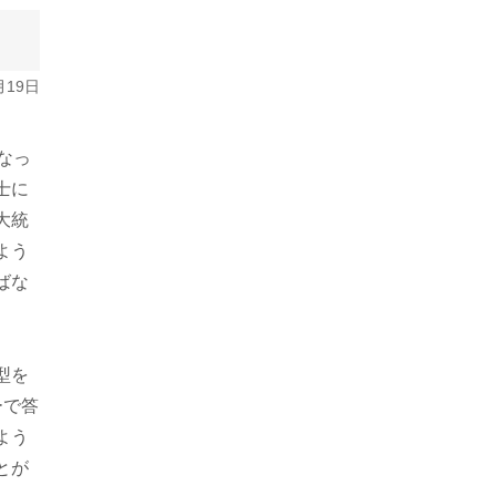
月19日
なっ
士に
大統
よう
ばな
型を
ーで答
よう
とが