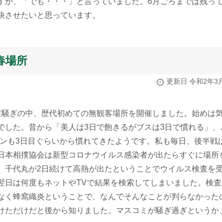
すが、「でも・・・」と言っていました。6月ごろまでは残っ
快させたいと思っています。
春場所
更新日 令和2年3
騒ぎの中、歴代初めての無観客場所を開催しました。始めは
でした。昔から「美人は3日で飽きるがブスは3日で慣れる」、
ァンも3日目ぐらいから慣れてきたようです。私も毎日、後半戦
日本相撲協会は新型コロナウイルス感染者が出たらすぐに場所
、千代丸が2日続けて高熱が出たということでウイルス検査を
翌日は何度もネットやTVで結果を検索してしまいました。検査
なく蜂窩織炎ということで、なんでそんなことが判らなかった
けただけだと後から知りました。マスコミが騒ぎ過ぎというか