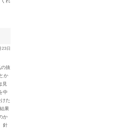
てくれ
月23日
気の抜
とか
は見
を中
受けた
結果
のか
、針