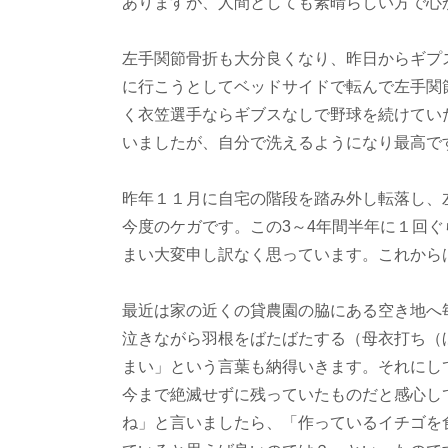
ありますが、人間としても素晴らしい方で心
左手関節骨折も大分良くなり、昨日からギプ
に行こうとしてベッドサイドで転んで左手関
く衣笠選手ならギブスなしで野球を続けてい
いましたが、自分で洗えるようになり最高で
昨年１１月に自宅の階段を踏み外し転落し、
今度のケガです。この3～4年間半年に１回
まい大変申し訳なく思っています。これから
最近は家の近くの貸農園の脇にある空き地へ
泣きながら羽根をばたばたする（母衣打ち（
まい」という言葉も納得いきます。それにし
今まで絶滅せずに残っていたものだと感心し
ね」と言いましたら、「作っているイチゴを