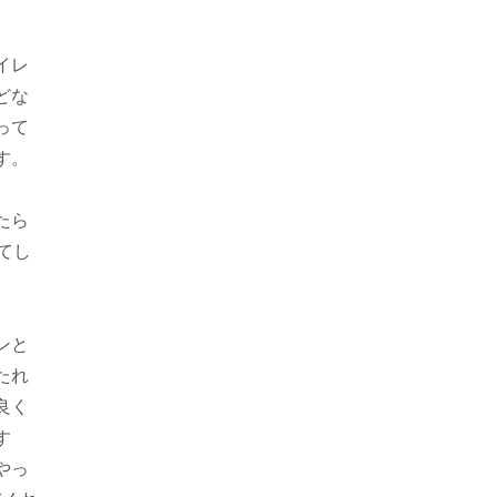
イレ
どな
って
す。
たら
てし
ンと
たれ
良く
す
やっ