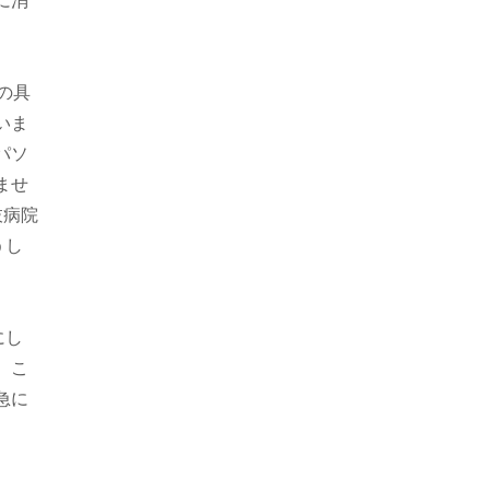
に消
の具
いま
パソ
ませ
枝病院
うし
にし
、こ
急に