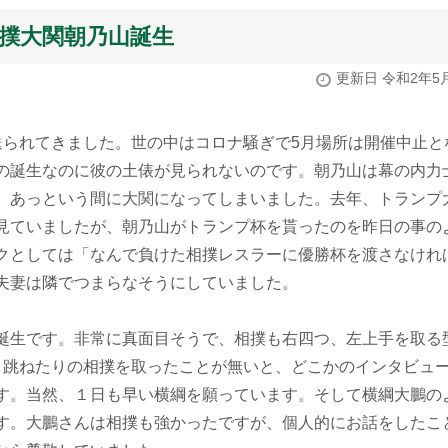
大相撲大関朝乃山誕生
更新日 令和2年5
送られてきました。世の中はコロナ騒ぎで5月場所は開催中止と
の誕生なのに彼の土俵が見られないのです。朝乃山は幕の内力
、あっという間に大関になってしまいました。去年、トランプ
見ていましたが、朝乃山がトランプ杯を貰ったのを昨日の事の
クとしては「なんで負けた相撲レスラーに優勝杯を渡さなけれ
夫妻は隣でつまらなそうにしていました。
誕生です。非常に真面目そうで、相撲も右四つ、左上手を取る
り跳ねたりの相撲を取ったことが無いと、どこかのインタビュ
す。当然、１日も早い横綱を願っています。そして横綱大鵬の
す。大鵬さんは相撲も強かったですが、個人的にお話をしたこ