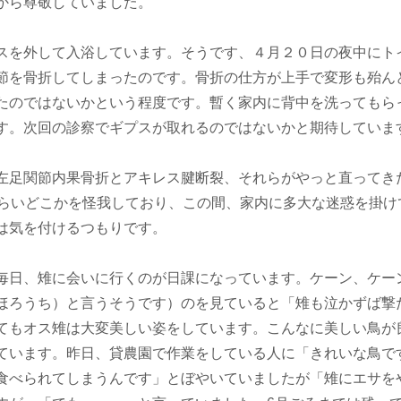
から尊敬していました。
スを外して入浴しています。そうです、４月２０日の夜中にト
節を骨折してしまったのです。骨折の仕方が上手で変形も殆ん
たのではないかという程度です。暫く家内に背中を洗ってもら
す。次回の診察でギプスが取れるのではないかと期待していま
左足関節内果骨折とアキレス腱断裂、それらがやっと直ってき
ぐらいどこかを怪我しており、この間、家内に多大な迷惑を掛け
は気を付けるつもりです。
毎日、雉に会いに行くのが日課になっています。ケーン、ケー
ほろうち）と言うそうです）のを見ていると「雉も泣かずば撃
てもオス雉は大変美しい姿をしています。こんなに美しい鳥が
ています。昨日、貸農園で作業をしている人に「きれいな鳥で
食べられてしまうんです」とぼやいていましたが「雉にエサを