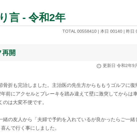
言 - 令和2年
TOTAL 00558410 | 本日 00140 | 昨日 
フ再開
更新日 令和2年9
節骨折も完治しました。主治医の先生方からももうゴルフに復
2年前にアクセルとブレーキを踏み違えて壁に激突してからは
くのは大変不便です。
一緒の友人から「夫婦で予約を入れているが良かったらご一緒
き喜んで行く事にしました。