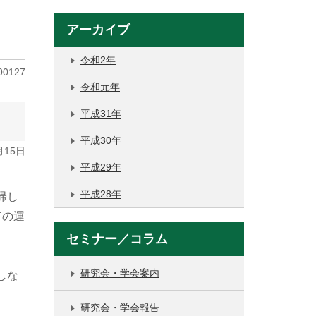
アーカイブ
令和2年
00127
令和元年
平成31年
平成30年
月15日
平成29年
平成28年
帰し
車の運
セミナー／コラム
研究会・学会案内
しな
研究会・学会報告