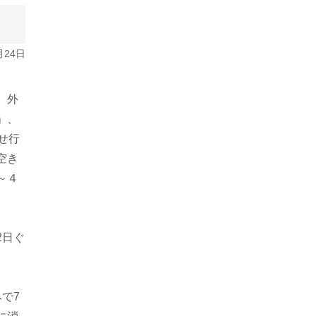
月24日
、外
」、
せ行
空き
～４
2日ぐ
で7