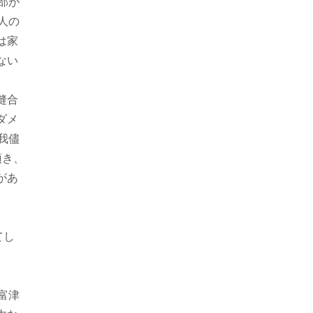
部が
人の
は家
ない
縫合
ダメ
我儘
頂き、
があ
てし
富津