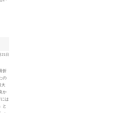
月21日
骨折
たの
日大
良か
所には
」と