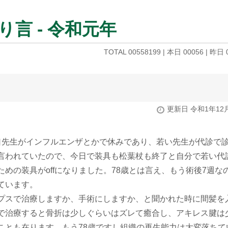
言 - 令和元年
TOTAL 00558199 | 本日 00056 | 昨日 
更新日 令和1年12
先生がインフルエンザとかで休みであり、若い先生が代診で
言われていたので、今日で装具も松葉杖も終了と自分で若い代
めの装具がoffになりました。78歳とは言え、もう術後7週な
ています。
プスで治療しますか、手術にしますか、と聞かれた時に間髪を
で治療すると骨折は少しぐらいはズレて癒合し、アキレス腱は
ことも在ります。もう78歳ですし組織の再生能力は大変落ちて