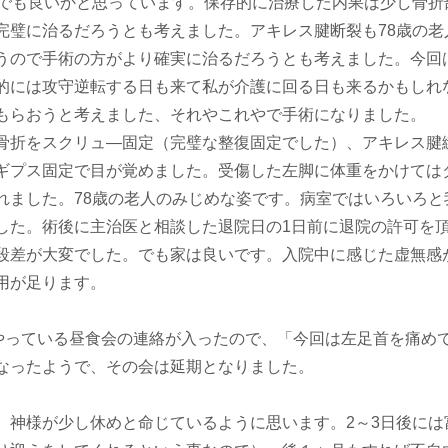
れでも良いかと思っています。保存的に治療した内果は少し骨折
完璧に治るだろうとも考えました。アキレス腱断裂も78歳の老
うので手術の方がより確実に治るだろうとも考えました。今回
的には攻守逆転する日も来て私が介護に回る日も来るかもしれ
もらおうと考えました、それやこれやで手術になりました。
骨折をスクリュ―固定（完璧な整復固定でした）、アキレス腱
ギプス固定で目が覚めました。受傷した左脚に体重をかけては
れました。78歳の老人のみじめな姿です。病室ではいろいろと
した。術後に主治医と相談した退院日の1日前に退院の許可を
段差が大変でした。でも家は良いです。入院中に感じた虚無感
用が足ります。
やっている昼食会の連絡が入ったので、「今回は左足首を痛め
なったようで、その会は延期となりました。
神様が少し休めと命じているように思います。2～3日後には