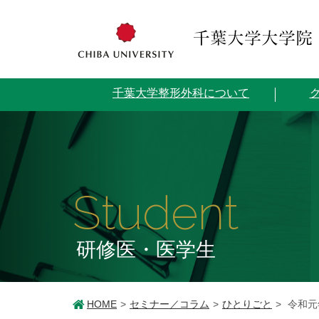
千葉大学整形外科について
Student
研修医・医学生
HOME
セミナー／コラム
ひとりごと
令和元