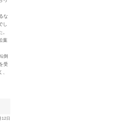
らっ
るな
でし
た。
松葉
。
転倒
を受
く、
月12日