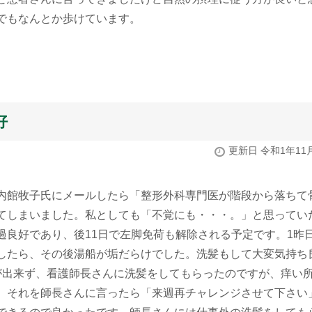
でもなんとか歩けています。
好
更新日 令和1年11
内館牧子氏にメールしたら「整形外科専門医が階段から落ちて
てしまいました。私としても「不覚にも・・・。」と思ってい
過良好であり、後11日で左脚免荷も解除される予定です。1昨
したら、その後湯船が垢だらけでした。洗髪もして大変気持ち
が出来ず、看護師長さんに洗髪をしてもらったのですが、痒い
、それを師長さんに言ったら「来週再チャレンジさせて下さい