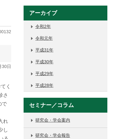
アーカイブ
令和2年
00132
令和元年
平成31年
平成30年
月30日
平成29年
平成28年
診てく
診さ
ので
セミナー／コラム
研究会・学会案内
入れ
少し
研究会・学会報告
いる