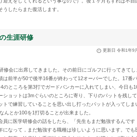
り迎えをしてくれるという事なので）。後１ヶ月もすれば不自
そうしたらまた復活します。
師の生涯研修
更新日 令和1年9
研修会に出席してきました。その前日にゴルフに行ってきてし
は前半が50で後半16番が終わって12オーバーでした。17番パ
番でパー4のところを第3打でガードバンカーに入れてしまい、今日も1
ーショットは3mぐらいのところに寄り、下りのパットを残し
ットで練習していることを思い出し打ったパットが入ってしま
なんとか100を1打切ることが出来ました。
会員に医学研修会の話をしたら、「先生もまだ勉強するんです
年になって，まだ勉強する職種は珍しいように思います。でも