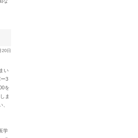
由な
月20日
まい
ー3
00を
てしま
い、
医学