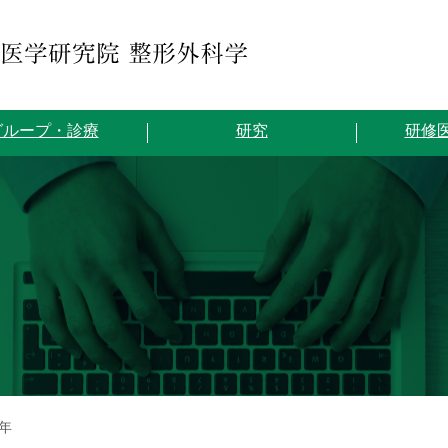
グループ・診療
研究
研修
年