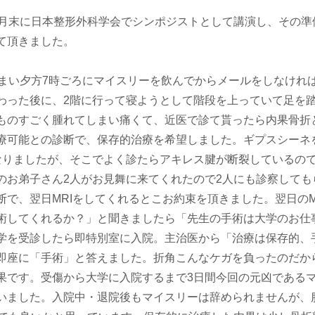
月末に日本整形外科学会でシンポジストとして講演し、その準
て頂きました。
まい夕方7時ごろにマイスリーを飲んでからメールをしなけれ
わった後に、2階に行って寝ようとして階段を上っていて足を
ものすごく腫れてしまい痛くて、近医で診て貰ったら内果骨折
療可能との診断で、保存的治療を希望しました。ギプスシーネ
なりましたが、そこでよく診たらアキレス腱が断裂しているの
のお弟子さん2人がお見舞に来てくれたので2人にも診察しても
で、翌日MRIをしてくれるとこお約束を頂きました。翌日のM
術してくれるか？」と聞きましたら「先生の手術は大学のお仕
学を受診したら即特別室に入院。主治医から「治療は保存的、
即座に「手術」と答えました。折角こんなケガを負ったのだか
果です。受傷から大学に入院するまで3日間今回の元凶である
いました。入院中・退院後もマイスリーは辞められませんが、