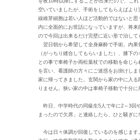
を夜10時以降にすることが出来たので、こ
空いていましたが、手術をしてもらえばより
線維芽細胞は若い人ほど活動的ではないと思
内に全面的にお世話になっていますが、将来
ので今回は出来るだけ完壁に近い形で治して
翌日朝から希望して全身麻酔で手術。内果
（がっちり縫合してもらいました）、膝下の
との事で車椅子か両松葉杖での移動を命じら
を言い、看護師の方々にご迷惑をお掛けしま
家に帰ってきました。玄関から家の中に入る
りません。狭い家の中は車椅子移動で十分に
昨日、中学時代の同級生5人で年に2～3回
まったので欠席」と連絡したら、ひと騒ぎに
今は日々体調が回復しているのを感じます。