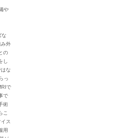
備や
ばな
踏み外
との
をし
ではな
らっ
RIで
事で
手術
らこ
マイス
服用