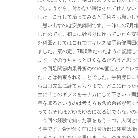
でしょうから、付かない時はそれで仕方ない
した。こうして治ってみると手術をお願いし
思い出すのは安美錦関です。一昨年の7月場
したのです。初日に砂被りに座っていたら安
外科医としてはこれでアキレス腱手術部周囲
ました。案の定、7勝8敗だったように記憶
ます。そのうちもっと良くなるだろうと思っ
今回足関節内果骨折のscrew固定とアキ
たことは拘束されることでした。手術翌日に
ら山口先生に診てもらうまで、どこに行ったら
生に「このギプスをモナカにして下さい（両脇
年を取るというのは考え方も含め余裕が無く
ってもそれほどゆるゆるになる訳でもないの
今回の経験で知った事をもう一つ。人間と
う事です。骨が付く前には骨折部に体重は掛
けることはしないと思いました。今まで色々