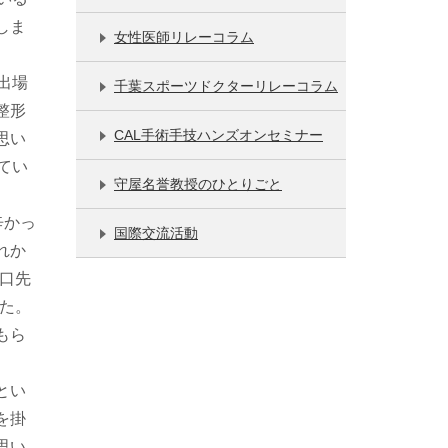
しま
女性医師リレーコラム
出場
千葉スポーツドクターリレーコラム
整形
CAL手術手技ハンズオンセミナー
思い
てい
守屋名誉教授のひとりごと
辛かっ
国際交流活動
れか
山口先
した。
もら
とい
を掛
思い