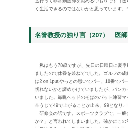
迄行って非常勤医師を勤めるつもりです（送
く生活できるのではないかと思っています。
名誉教授の独り言（207） 医
私はもう78歳ですが、先日の日曜日に夏季
ましたので休養を兼ねてでした。ゴルフの成績
は2 on 1put,やっとの思いでパー、18
切れないかと諦めかけていましたが、バンカ
いました。毎晩ベッドのそばのパット練習マ
辛うじて49で上がることが出来、99となり、
研修会の話です。スポーツクラブで、一般
か？」と言われてしまいました。確かにこの