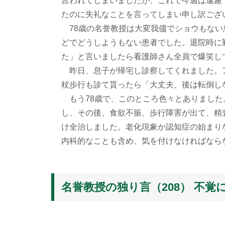
言われてしまいましたが、これで今週は遠慮
たのに失礼なことを言ってしまい申し訳ござ
78歳の名誉教授は大変我儘でショウもない
どでどうしようもない患者でした。退院時に
た」と言いましたら看護師さん全員で爆笑し
昨日、息子が帰宅し診察してくれました。
杖歩行も診て貰ったら「大丈夫、後は転倒し
もう78歳で、このところ色々とありました
し、その後、食欲不振、歩行障害が出て、精
け全治しました。老化現象か認知症の始まり
内科的なことも含め、気を付けなければなら
名誉教授の独り言（208） 不覚