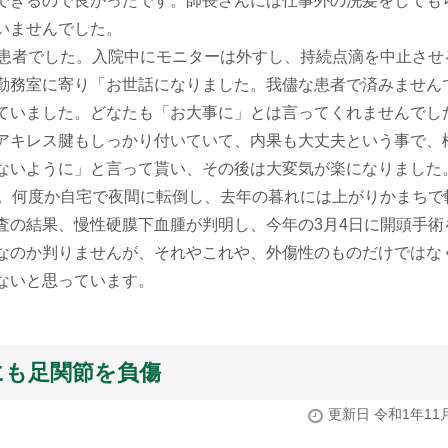
できるので良かったです。師長さんには仕事外の洗髪をしても
いませんでした。
患者でした。入院中にモニターは外すし、持続点滴を中止させ
勤務室に寄り「お世話になりました。我儘な患者で済みません
ていました。どなたも「お大事に」とは言ってくれませんでし
アキレス腱もしっかり付いていて、内果も大丈夫という事で、
ないように」と言って貰い、その後は大変気が楽になりました
。何度か自宅で夜間に転倒し、去年の暮れには上がりかまちで
査の結果、慢性硬膜下血腫が判明し、今年の3月4日に開頭手術
なのか判りませんが、それやこれや、外傷性のものだけではな
ないと思っています。
にも足関節を負傷
更新日 令和1年11