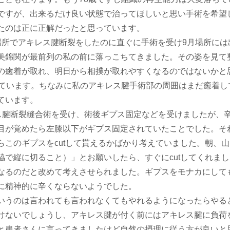
ですが、出来るだけ良い状態で治ってほしいと思い手術を希望
たのは正に正解だったと思っています。
所でアキレス腱断裂をしたのに直ぐに手術を受け9月場所には
美錦関が最前列の私の前に落っこちてきました。その姿を見て
の癒着が取れ、明日から相撲が取れやすくなるのではないかと
しています。ちなみに私のアキレス腱手術部の周囲はまだ癒着し
ています。
レス腱断裂縫合術を受け、術後ギプス固定などを受けましたが、
目が覚めたら左膝以下がギプス固定されていたことでした。そ
このギプスをcutして貰えるかばかり考えていました。朝、
で縦に切ること）」とお願いしたら、すぐにcutしてくれま
なるのだと改めて考えさせられました。ギプスをモナカにして
に精神的に辛くならないようでした。
いうのは言われても言われなくてもやれるようになったらやる
けないでしょうし、アキレス腱が付く前にはアキレス腱に負荷
と患者さんに言ってきましたけど自然の摂理に従う方が良いと