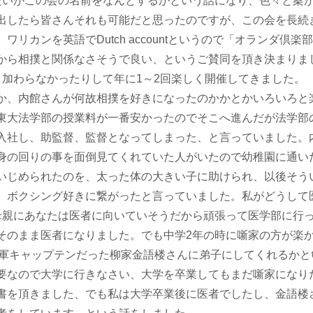
いがこの会の名前をなんとするかという話になり、色々と案
出したら皆さんそれも可能だと思ったのですが、この会を長続
カンを英語でDutch accountというので「オランダ倶楽
から相撲と関係なさそうで良い、というご賛同を頂き決まりま
り加わらなかったりして年に1～2回楽しく開催してきました。
か、内館さんが何故相撲を好きになったのかかとかいろいろと
東大法学部の授業料が一番安かったのでそこへ進んだが法学部
入社し、助監督、監督となってしまった、と言っていました。
身の回りの事を面倒見てくれていた人がいたので幼稚園に通い
いじめられたのを、太った体の大きい子に助けられ、以後そう
、ボクシング好きに繋がったと言っていました。私がどうして
母親にあなたは医者に向いていそうだから頑張って医学部に行
そのまま医者になりました。でも中学2年の時に噺家の方が楽
性軍キャップテンだった柳家金語楼さんに弟子にしてくれるかと
要なので大学に行きなさい、大学を卒業してもまだ噺家になり
書を頂きました、でも私は大学卒業後に医者でしたし、金語楼