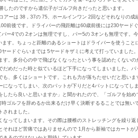
5勝したのですから遺伝子がゴルフ向きだったと思います。
ーは 38，37の 75、ホールインワン 2回などそれなりの成
00前後です。ドライバーの飛距離は60歳前後には230ヤード
パー4での 2オンは無理ですし、パー5の 3オンも無理です。
ています。ちょっと距離のあるショートはドライバーを使うこと
0ヤードぐらいまでは 5ヤードキザミに考えて打っていました
ます。多分心の中で飛ばなくなったという事を認めたくないの
でだめだった時と似ているほど下手になってしまいました。パ
でも、多くはショートです。これも力が落ちたせいだと思いま
ーになってしまい、次のパットが下りだと4パットになってし
をしたら良いと思いますか」と聞かれたので、「ゴルフを始めて
、何時ゴルフを辞めるか出来るだけ早く決断するることでは無い
トされました。
くなってしまいます。その際は腰椎のストレッチングを繰り返
とそれほど苦痛ではありませんので 1月から新袖ではカートが
できるのではないかと期待しています。