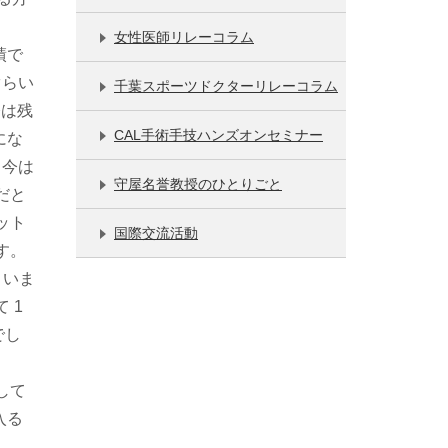
女性医師リレーコラム
績で
ぐらい
千葉スポーツドクターリレーコラム
今は残
CAL手術手技ハンズオンセミナー
にな
。今は
守屋名誉教授のひとりごと
だと
ット
国際交流活動
す。
まいま
 1
でし
して
入る