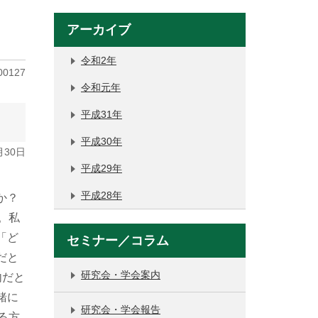
アーカイブ
令和2年
00127
令和元年
平成31年
平成30年
月30日
平成29年
平成28年
か？
。私
「ど
セミナー／コラム
だと
研究会・学会案内
内だと
緒に
研究会・学会報告
る方