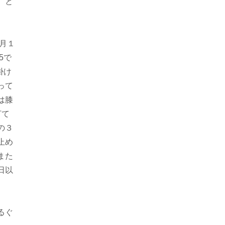
、と
月１
5で
掛け
って
は膝
打て
の３
止め
また
日以
るぐ