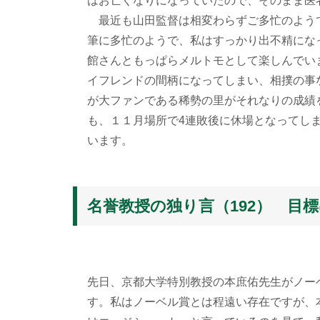
はお亡くなりになっていたので、そのまま医
最近も山田監督は相変わらずご多忙のよう
筆に多忙のようで、私はすっかり出不精にな
館さんともっぱらメルトモとして楽しんでい
イフレンドの間柄になってしまい、相撲の事
が大ファンである稀勢の里がそれなりの成績
も、１１月場所で4連敗後に休場となってし
います。
名誉教授の独り言（192） 目
先日、京都大学特別教授の本庶佑先生がノー
す。私はノーベル賞とは程遠い存在ですが、