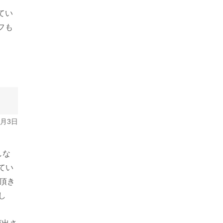
てい
フも
2月3日
しな
てい
頂き
し