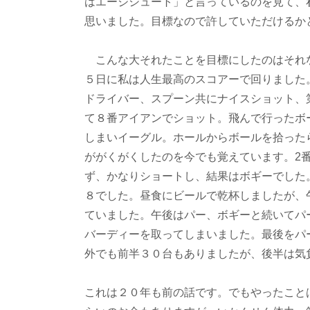
はエージシュート」と言っているのを見て、
思いました。目標なので許していただけるか
こんな大それたことを目標にしたのはそれな
５日に私は人生最高のスコアーで回りました。
ドライバー、スプーン共にナイスショット、第
て８番アイアンでショット。飛んで行ったボ
しまいイーグル。ホールからボールを拾った
ががくがくしたのを今でも覚えています。2
ず、かなりショートし、結果はボギーでした
８でした。昼食にビールで乾杯しましたが、
ていました。午後はパー、ボギーと続いてパ
バーディーを取ってしまいました。最後をパ
外でも前半３０台もありましたが、後半は気
これは２０年も前の話です。でもやったこと