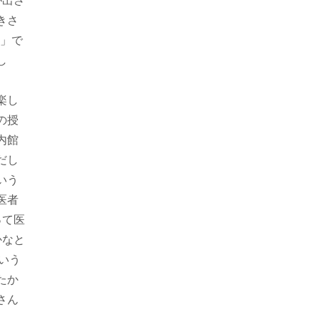
が出さ
きさ
部」で
し
楽し
の授
内館
だし
いう
医者
って医
かなと
いう
たか
さん