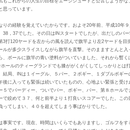
私もこれからの人生の目標をエージシュートと公言しようかな
と思っています。
りの経験を覚えていたからです。およそ20年前、平成10年９
38，37でした。その日はINスタートでしたが、出だしのパー
3打120ヤードを左からの風を読んで旗竿より左2ヤードを目
ールが多少スライスしながら旗竿を直撃。そのまますとんと入
ら、ボールに旗竿の青い塗料がついていました、それから暫く
番ホールのティーグランドでも膝ががくがくしてしっかりとは
。結局、INは１イーグル、５パー、２ボギー、１ダブルボギー
午後に入っても緊張は続いていたものの、心地よい緊張と受け
ー５でバーディー、ついでパー、ボギー、パー、第８ホールで
ーで絞めて３７、何と前半より１打良いスコアーでした。この
負ってしまい、４０を超えてしまう事ばかりでした。
は事実です。現在、時間はいくらでもありますし、ゴルフをす