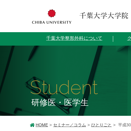
千葉大学整形外科について
Student
研修医・医学生
HOME
セミナー／コラム
ひとりごと
平成3