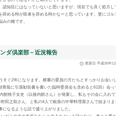
。認知症にはなっていないと思いますが、現在でも良く処方し
を辞める時が医者を辞める時かなーと思っています。更にゴル
悩みの種です。
ランダ倶楽部－近況報告
更新日 平成30年1
うすぐ2年になります。横審の委員の方たちとすっかりお会い
は朝青龍に引退勧告書を書いた臨時委員会も含めると61回）会っ
、内館牧子女史（以後内館さん）が発案し、私もその会に入れて
澤村田之助さん、と私の4人で銀座の中華料理屋さんで始まりま
事になるような話で盛り上がりました。