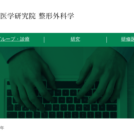
グループ・診療
研究
研修
0年