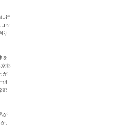
場に行
にロッ
判り
事を
も京都
とが
ー俱
楽部
私が
んが、