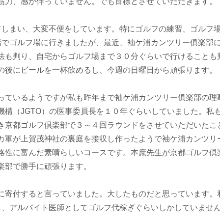
筋力、感が伴っていません。でも目標とさせていただきます。
てしまい、大変不便をしています。特にゴルフの練習、ゴルフ
話でゴルフ場に行きましたが、最近、袖ケ浦カンツリー俱楽部
法も判り、自宅からゴルフ場まで３０分ぐらいで行けることも
の後にビールを一杯飲めるし、今週の日曜日から頑張ります。
っているようですが私も昨年まで袖ケ浦カンツリー俱楽部の理
機構（JGTO）の医事委員長を１０年ぐらいしていました。私
き京都ゴルフ倶楽部で３～４回ラウンドをさせていただいたこ
カ軍が上賀茂神社の裏庭を接収し作ったようで袖ケ浦カンツリ
略性に富んだ素晴らしいコースです。本庶先生が京都ゴルフ倶
楽部で勝手に頑張ります。
に寄付すると言っていました。大したものだと思っています。
し、アルバイト医師としてゴルフ代稼ぎぐらいしかしていませ