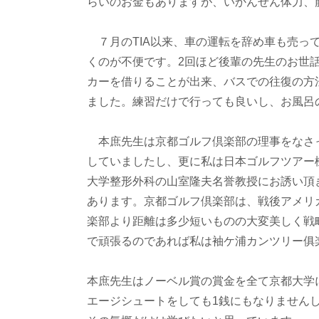
らいのお金もありますが、いかんせん体力、
７月のTIA以来、車の運転を辞め車も売っ
くのが不便です。2回ほど後輩の先生のお世
カーを借りることが出来、バスでの往復の方
ました。練習だけで行っても良いし、お風呂
本庶先生は京都ゴルフ倶楽部の理事をなさ
していましたし、更に私は日本ゴルフツアー
大学整形外科の山室隆夫名誉教授にお誘い頂
あります。京都ゴルフ倶楽部は、戦後アメリ
楽部より距離は多少短いものの大変美しく戦
で頑張るのであれば私は袖ケ浦カンツリー俱
本庶先生はノーベル賞の賞金を全て京都大学
エージシュートをしても1銭にもなりません