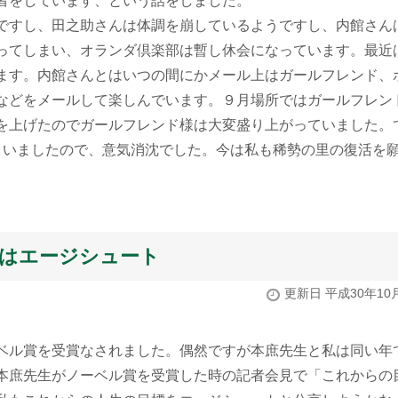
者をしています、という話をしました。
ですし、田之助さんは体調を崩しているようですし、内館さん
ってしまい、オランダ倶楽部は暫し休会になっています。最近
ます。内館さんとはいつの間にかメール上はガールフレンド、
などをメールして楽しんでいます。９月場所ではガールフレン
を上げたのでガールフレンド様は大変盛り上がっていました。
まいましたので、意気消沈でした。今は私も稀勢の里の復活を
標はエージシュート
更新日 平成30年10
ベル賞を受賞なされました。偶然ですが本庶先生と私は同い年
本庶先生がノーベル賞を受賞した時の記者会見で「これからの