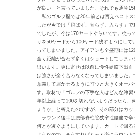
が良い」と言っていました。それでも通算1
私のゴルフ歴では20年前とは言えベストスコア
したが今では「飛ばず、寄らず、入らず」で1
でしたが、今は170ヤードぐらいです。従って
りを50ヤードから100ヤード残すようにし
ってしまいました。アイアンも全盛期には12
全く距離が合わず多くはショートしてしまい
思います。更に寄せは以前に慢性硬膜下出血
は強さが全く合わなくなってしまいました。
意識して届かせるように打つと大きくオーバ
す。取材で「ゴルフの下手な人はどんな練習
年以上経って100を切れないようだったら
ょうか」と答えたのですが、その部分はカッ
ラウンド後半は腰部脊柱管狭窄性腰痛で辛
何とか凌ぐようにしています。カートで回る
ようなので、そうすればもっと楽にラウンド