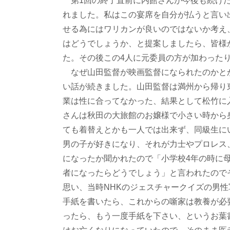
第1回の終了直前に内館さんが今後も続けた
れました。私はこの宴席を自分が払うと言い
せる為にはワリカンが良いのではないか考え、ワリ
はどうでしょうか、と提案しましたら、皆様
た。その後この4人に元委員の方が加わった
なぜ山田監督が映画監督になられたのかと
い話が続きました。山田監督は満州から帰り
業は性に合ってなかった、結果として松竹に
さんは秋田の大旅館のお嬢様で小さい時から
ても着替えとかも一人では出来ず、同級生に
男の子が好きになり、それが力士やプロレス
になったか聞かれたので「小学校4年の時に
者になったらどうでしょう」と言われたので
思い、当時NHKのジェスチャークイズの男
手紙を書いたら、これからの噺家は教養が必
ったら、もう一度手紙を下さい、というお葉