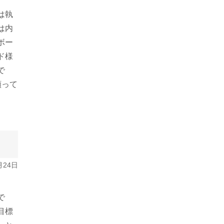
は執
は内
ボー
ド様
で
願って
月24日
で
目標