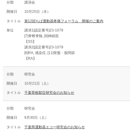
講演会
10月25日（水）
第12回ちば運動器疼痛フォーラム 開催のご案内
講演1[認定番号]23-1079
[7]脊椎脊髄, [8]神経筋
【SS】
講演2[認定番号]23-1079
[6]RA, 感染症, [11]骨盤・股関節
【RA】
研究会
10月21日（土）
千葉骨粗鬆症研究会のお知らせ
研究会
9月30日（土）
千葉県運動器エコー研究会のお知らせ