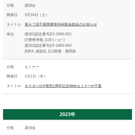
講演会
3月16日（土）
第４７回千葉県整形外科医会総会のお知らせ
講演1[認定番号]23-1860-001
[7]脊椎脊髄, [13]リハビリ
講演2[認定番号]23-1860-002
[6]RA, 感染症, [11]骨盤・股関節
セミナー
2月1日（木）
オスタバロ®発売1周年記念Webセミナーin千葉
2023年
講演会