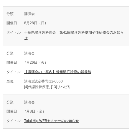
講演会
8月28日（日）
千葉県整形外科医会 第41回整形外科夏期卒後研修会のお知ら
せ
講演会
7月26日（火）
【講演会のご案内】骨粗鬆症診療の最前線
講演1[認定番号]22-0560
[4]代謝性骨疾患, [13]リハビリ
講演会
7月8日（金）
Total Hip WEBセミナーのお知らせ