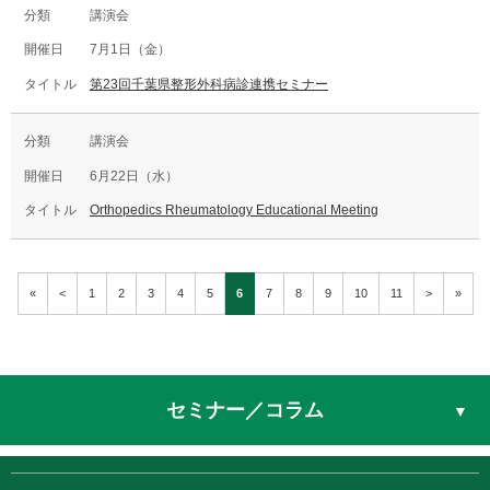
講演会
7月1日（金）
第23回千葉県整形外科病診連携セミナー
講演会
6月22日（水）
Orthopedics Rheumatology Educational Meeting
«
<
1
2
3
4
5
6
7
8
9
10
11
>
»
セミナー／コラム