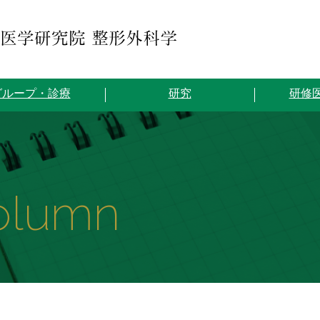
グループ・診療
研究
研修
olumn