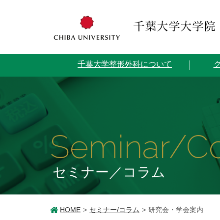
千葉大学整形外科について
Seminar/C
セミナー／コラム
HOME
セミナー/コラム
研究会・学会案内