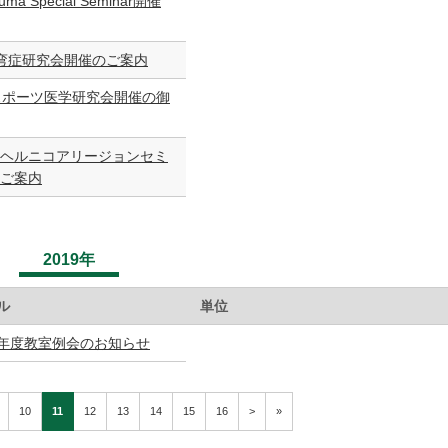
auma Special Seminar開催
弯症研究会開催のご案内
スポーツ医学研究会開催の御
ヘルニコアリージョンセミ
ご案内
2019年
ル
単位
年度教室例会のお知らせ
10
11
12
13
14
15
16
>
»