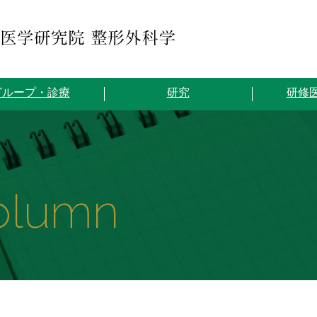
グループ・診療
研究
研修
olumn