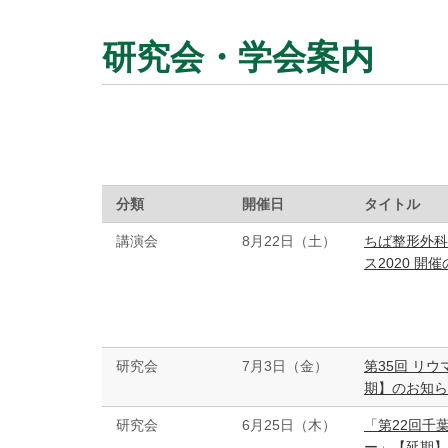
研究会・学会案内
分類
開催日
タイトル
講演会
8月22日（土）
ちば整形外科
ス2020 開
研究会
7月3日（金）
第35回 リ
期】のお知ら
研究会
6月25日（木）
「第22回千
ー」【延期】