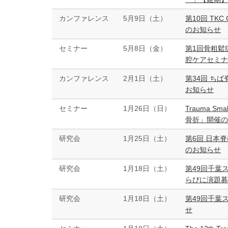
カンファレンス
5月9日（土）
第10回 TKC 
のお知らせ
セミナー
5月8日（金）
第1回骨粗鬆
腔ケアセミナ
カンファレンス
2月1日（土）
第34回 ち
お知らせ
セミナー
1月26日（日）
Trauma Sm
骨折」開催の
研究会
1月25日（土）
第6回 日本
のお知らせ
研究会
1月18日（土）
第49回千葉
らびに演題募
研究会
1月18日（土）
第49回千葉
せ