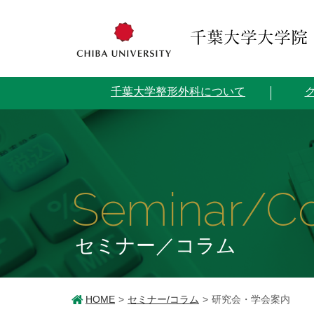
千葉大学整形外科について
Seminar/C
セミナー／コラム
HOME
セミナー/コラム
研究会・学会案内