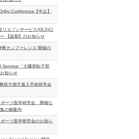
Ortho Conference【中止】
症リエゾンサービス(OLS)口
ー 【延期】のお知らせ
ば脊椎カンファレンス 開催の
all Seminar「大腿骨転子部
お知らせ
脊椎前方側方進入手術研究会
スポーツ医学研究会 開催な
集の御案内
スポーツ医学研究会のお知ら