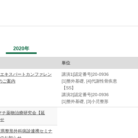
2020年
単位
エキスパートカンファレン
講演1[認定番号]20-0936
催のご案内
[1]整外基礎, [4]代謝性骨疾患
【SS】
講演2[認定番号]20-0936
[1]整外基礎, [3]小児整形
ウマチ薬物治療研究会【延
せ
葉県整形外科病診連携セミナ
のお知らせ