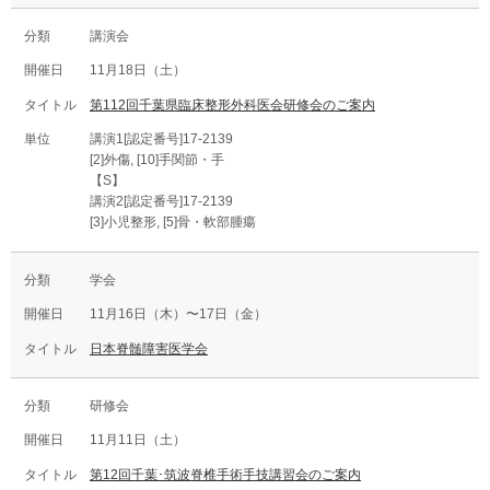
講演会
11月18日（土）
第112回千葉県臨床整形外科医会研修会のご案内
講演1[認定番号]17-2139
[2]外傷, [10]手関節・手
【S】
講演2[認定番号]17-2139
[3]小児整形, [5]骨・軟部腫瘍
学会
11月16日（木）〜17日（金）
日本脊髄障害医学会
研修会
11月11日（土）
第12回千葉･筑波脊椎手術手技講習会のご案内