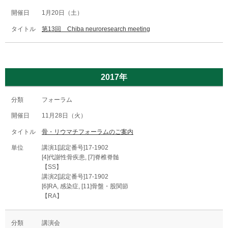
1月20日（土）
第13回 Chiba neuroresearch meeting
2017年
フォーラム
11月28日（火）
骨・リウマチフォーラムのご案内
講演1[認定番号]17-1902
[4]代謝性骨疾患, [7]脊椎脊髄
【SS】
講演2[認定番号]17-1902
[6]RA, 感染症, [11]骨盤・股関節
【RA】
講演会