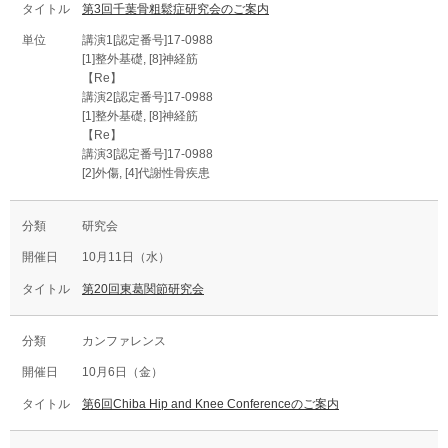
第3回千葉骨粗鬆症研究会のご案内
講演1[認定番号]17-0988
[1]整外基礎, [8]神経筋
【Re】
講演2[認定番号]17-0988
[1]整外基礎, [8]神経筋
【Re】
講演3[認定番号]17-0988
[2]外傷, [4]代謝性骨疾患
研究会
10月11日（水）
第20回東葛関節研究会
カンファレンス
10月6日（金）
第6回Chiba Hip and Knee Conferenceのご案内