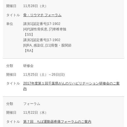
11月28日（火）
骨・リウマチ フォーラム
講演1[認定番号]17-1902
[4]代謝性骨疾患, [7]脊椎脊髄
【SS】
講演2[認定番号]17-1902
[6]RA, 感染症, [11]骨盤・股関節
【RA】
研修会
11月25日（土）～26日(日)
2017年度第１回千葉県がんのリハビリテーション研修会のご案
内
フォーラム
11月22日（水）
第７回 ちば運動器疼痛フォーラムのご案内