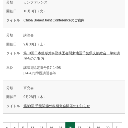
カンファレンス
10月3日（火）
Chiba Bone&Joint Conferenceのご案内
講演会
9月30日（土）
第19回日本整形外科勤務医会関東地区千葉県支部総会・学術講
演会のご案内
講演1[認定番号]17-1498
[14-4]指導医講習会等
研究会
9月28日（木）
第89回 千葉関節外科研究会開催のお知らせ
«
<
11
12
13
14
15
16
17
18
19
20
21