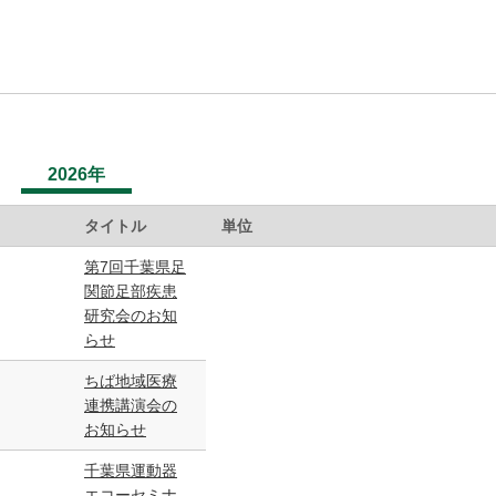
2026年
タイトル
単位
第7回千葉県足
関節足部疾患
研究会のお知
らせ
ちば地域医療
連携講演会の
お知らせ
千葉県運動器
エコーセミナ