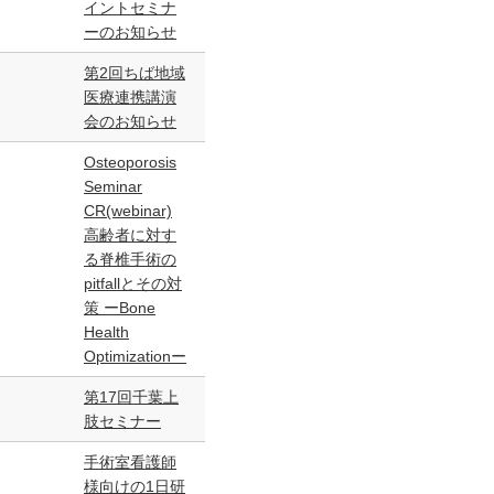
イントセミナ
ーのお知らせ
第2回ちば地域
医療連携講演
会のお知らせ
Osteoporosis
Seminar
CR(webinar)
高齢者に対す
る脊椎手術の
pitfallとその対
策 ーBone
Health
Optimizationー
第17回千葉上
肢セミナー
手術室看護師
様向けの1日研