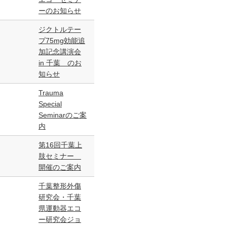
ーのお知らせ
ジクトルテー
プ75mg効能追
加記念講演会
in 千葉 のお
知らせ
Trauma
Special
Seminarのご案
内
第16回千葉上
肢セミナー
開催のご案内
千葉整形外傷
研究会・千葉
県運動器エコ
ー研究会ジョ