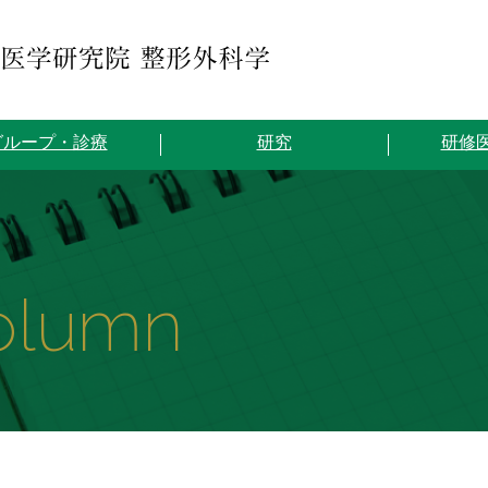
グループ・診療
研究
研修
olumn