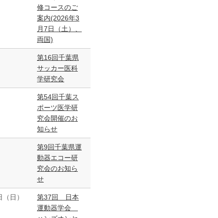
修コースのご
案内(2026年3
月7日（土）、
両国)
第16回千葉県
サッカー医科
学研究会
第54回千葉ス
ポーツ医学研
究会開催のお
知らせ
第9回千葉県運
動器エコー研
究会のお知ら
せ
5日（日）
第37回 日本
運動器学会