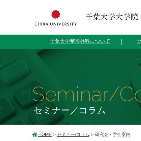
千葉大学整形外科について
Seminar/C
セミナー／コラム
HOME
セミナー/コラム
研究会・学会案内