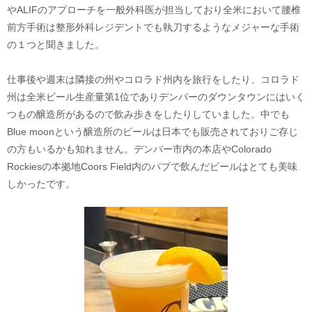
やALIFのアプローチを一般外科医が担当しており全米において腰椎
前方手術は整形外科レジデントでも執刀するようなメジャーな手術
の１つと聞きました。
仕事後や週末は隣接の州やコロラド州内を旅行をしたり、コロラド
州は全米ビール生産量第1位でありデンバーのダウンタウンにはいく
つもの醸造所があるので飲み歩きをしたりしていました。中でも
Blue moonという醸造所のビールは日本でも販売されておりご存じ
の方もいるかも知れません。デンバー市内の本店やColorado
Rockiesの本拠地Coors Field内のパブで飲んだビールはとても美味
しかったです。