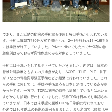
であり、また近隣の病院の手術室も使用し毎日手術が行われていま
す。手術は毎朝7時30分入室で開始され、2〜3件行われ15〜16時頃
には業務が終了していました。Private clinicでしたので外傷等の救
急症例はみておらず変性疾患のみを対象としていました。
手術には手洗いをして見学させていただきました。内容は、日本の
脊椎外科診療とも多くの共通点があり、ACDF、TLIF、PLF、首下
がりなどの脊柱変形矯正手術などが頻繁に行われていました。これ
らの手術に関しては、手技や手術適応も日本と類似している点が多
かったです。一方で、TDRは施設の特徴も影響しているとは思いま
すがかなり頻繁に行われていました。頚椎TDRは日本でも承認され
ていますが、日本では未承認の腰椎TDRも日常的に行われており、
外来では10年以上の長期経過例もみました。また米国では腰椎TDR