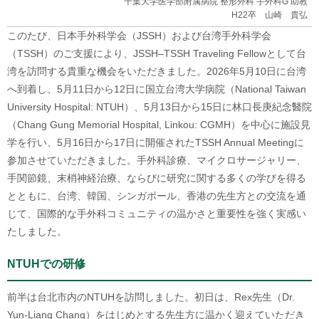
千葉大学医学部附属病院 整形外科 手外科G 助教
H22卒 山崎 貴弘
このたび、日本手外科学会（JSSH）および台湾手外科学会
（TSSH）のご支援により、JSSH–TSSH Traveling Fellowとして台
湾を訪問する貴重な機会をいただきました。2026年5月10日に台湾
へ到着し、5月11日から12日に国立台湾大学病院（National Taiwan
University Hospital: NTUH）、5月13日から15日に林口長庚紀念醫院
（Chang Gung Memorial Hospital, Linkou: CGMH）を中心に施設見
学を行い、5月16日から17日に開催されたTSSH Annual Meetingに
参加させていただきました。手外科診療、マイクロサージャリー、
手関節鏡、末梢神経治療、ならびに研究に関する多くの学びを得る
とともに、台湾、韓国、シンガポール、香港の先生方との交流を通
じて、国際的な手外科コミュニティの温かさと重要性を強く実感い
たしました。
NTUHでの研修
前半は台北市内のNTUHを訪問しました。初日は、Rex先生（Dr.
Yun-Liang Chang）をはじめとする先生方に温かく迎えていただき