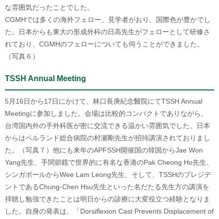
な雰囲気だったことでした。
CGMHでは多くの海外フェロー、見学者がおり、国際色が豊かでし
た。日本からも東大の形成外科の日高先生がフェローとして研修さ
れており、CGMHのフェローについても伺うことができました。
（写真６）
TSSH Annual Meeting
5月16日から17日にかけて、林口長庚紀念醫院にてTSSH Annual
Meetingに参加しました。会場は比較的コンパクトでありながら、
台湾国内外の手外科医が密に交流できる温かい雰囲気でした。日本
からはベルランド総合病院の村瀬剛先生が招待講演されておりまし
た。（写真７）他にも来年のAPFSSH開催国の韓国からJae Won
Yang先生、手関節鏡で世界的に有名な香港のPak Cheong Ho先生、
シンガポールからWee Lam Leong先生、そして、TSSHのプレジデ
ントであるChung-Chen Hsu先生といった名だたる先生方の講演を
拝聴し勉強できたことは明日からの診療に大変役立つ経験となりま
した。自身の発表は、「Dorsiflexion Cast Prevents Displacement of