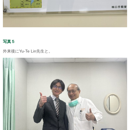
写真５
外来後にYu-Te Lin先生と。