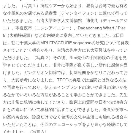
ました。（写真１）病院ツアーから始まり、昼食は台湾で最も有名
な小籠包のお店である鼎泰豊（ディンタイフォン）に連れて行って
いただきました。台湾大学医学人文博物館、迪化街（ディーホアジ
エ）、寧夏夜市（ニンシアイエシー）、Dadaocheng Wharf / Pier
5（大稲埕碼頭）など市内観光に案内していただきました。2日目
は、朝に千葉大学のMRI FRACTURE sequenseの研究について発表
させていただく機会があり、台湾の先生方にも大変興味を持ってい
ただけました。（写真２）その後、Rex先生の手関節鏡の手術を見
学させていただきました。非常に手際が良く美しい所作に感銘を受
けました。ガングリオン切除では、切除範囲をかなりこだわってお
り、大変参考になりました。TFCCの再建では当院とは異なる方法
で再建を行っており、使えるインプラントの違いや道具の違いがあ
るなかでいろいろな方法があることを学ぶことができました。先生
方は非常に親切に接してくださり、臨床上の質問や日本での治療方
針との違いについて積極的に話すことができました。昼食や夜市へ
の案内も含め、診療だけでなく台湾の文化や生活にも触れる機会を
いただいたことは、今回のフェローシップをより豊かな経験にして
くれました。（写真３）