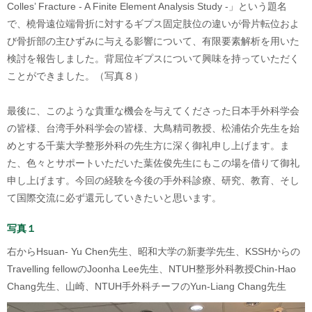
Colles’ Fracture - A Finite Element Analysis Study -」という題名
で、橈骨遠位端骨折に対するギプス固定肢位の違いが骨片転位およ
び骨折部の主ひずみに与える影響について、有限要素解析を用いた
検討を報告しました。背屈位ギプスについて興味を持っていただく
ことができました。（写真８）
最後に、このような貴重な機会を与えてくださった日本手外科学会
の皆様、台湾手外科学会の皆様、大鳥精司教授、松浦佑介先生を始
めとする千葉大学整形外科の先生方に深く御礼申し上げます。ま
た、色々とサポートいただいた葉佐俊先生にもこの場を借りて御礼
申し上げます。今回の経験を今後の手外科診療、研究、教育、そし
て国際交流に必ず還元していきたいと思います。
写真１
右からHsuan- Yu Chen先生、昭和大学の新妻学先生、KSSHからの
Travelling fellowのJoonha Lee先生、NTUH整形外科教授Chin-Hao
Chang先生、山崎、NTUH手外科チーフの
Yun-Liang Chang先生