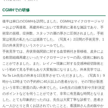
CGMHでの研修
後半は林口のCGMHを訪問しました。CGMHはマイクロサージャリ
ーおよび再接着、再建外科において世界的に著名な施設であり、手
術室の規模、症例数、スタッフの層の厚さに圧倒されました。手術
室は初見の私たちには迷路でした。（写真４）2日間の手術見学、1
日の外来見学というスケジュールでした。
手術見学では、舟状骨偽関節に対する血管柄付き骨移植、皮弁によ
る軟部組織再建といったマイクロサージャリーの高い技術に触れる
ことができました。また、レイノー現象に対する交感神経切除術と
いう初めて見る手術もあり大変勉強になりました。外来見学では、
Yu-Te Lin先生の外来を1日見学させていただきました。（写真５）9
時から12時までの予約枠に40人以上の患者がおり、その7割が新患
という非常に密度の高い外来でした。Lin先生の治療方針や方針決定
のポイントなどを伺うことができて、非常に有意義な時間となりま
した。とても印象的だったのは、先生は大変丁寧な診察で、患者さ
ん一人ひとりと良くお話されていたことと、看護師さん含め賑やか