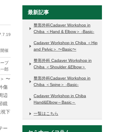
最新記事
整形外科Cadaver Workshop in
Chiba ＜Hand & Elbow＞ -Basic-
.7.19
Cadaver Workshop in Chiba ＜Hip
and Pelvic＞ 〜Basic〜
 開催
整形外科 Cadaver Workshop in
ループ
Chiba ＜Shoulder &Elbow＞
龍一郎
整形外科Cadaver Workshop in
e＞ 〜
Chiba ＜Spine＞ -Basic-
外傷
周辺
Cadaver Workshop in Chiba
Hand&Elbow～Basic～
節鏡
鏡視下
一覧はこちら
テー