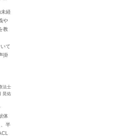
助未経
義や
を教
おいて
声掛
療法士
 晃佑
〜
献体
ら、半
CL