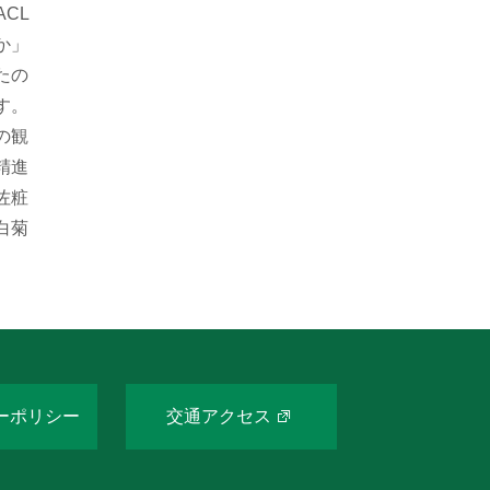
CL
か」
たの
す。
の観
精進
佐粧
白菊
ーポリシー
交通アクセス