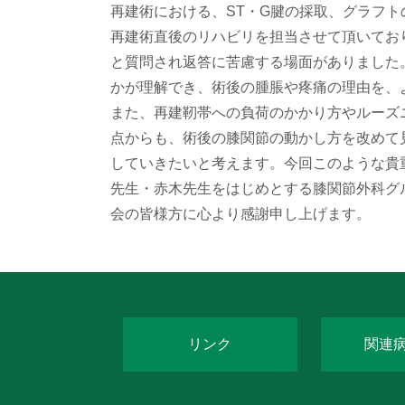
再建術における、ST・G腱の採取、グラフト
再建術直後のリハビリを担当させて頂いてお
と質問され返答に苦慮する場面がありました
かが理解でき、術後の腫脹や疼痛の理由を、
また、再建靭帯への負荷のかかり方やルーズ
点からも、術後の膝関節の動かし方を改めて
していきたいと考えます。今回このような貴
先生・赤木先生をはじめとする膝関節外科グ
会の皆様方に心より感謝申し上げます。
リンク
関連