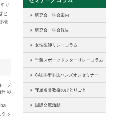
セミナー／コラム
すぐ
はと
研究会・学会案内
皆様
研究会・学会報告
女性医師リレーコラム
千葉スポーツドクターリレーコラム
CAL手術手技ハンズオンセミナー
ループ
守屋名誉教授のひとりごと
貞升 彩
国際交流活動
ba
スタッ