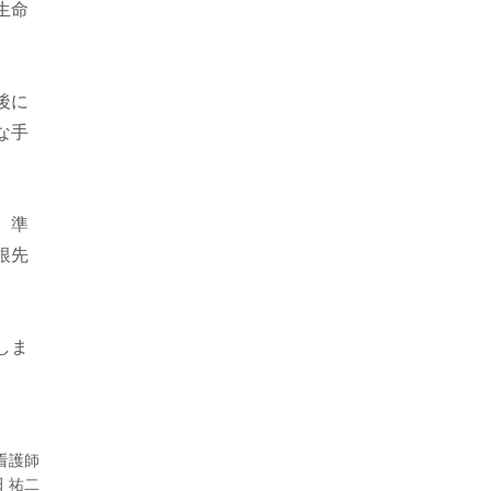
生命
後に
な手
、準
根先
しま
看護師
 祐二