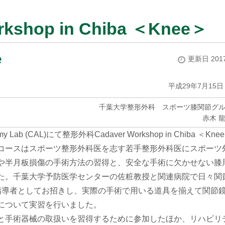
kshop in Chiba ＜Knee＞
e
更新日 2017
平成29年7月15日
千葉大学整形外科 スポーツ膝関節グ
赤木 
Lab (CAL)にて整形外科Cadaver Workshop in Chiba ＜Kne
した。本コースはスポーツ整形外科医を志す若手整形外科医にスポーツ
裂や半月板損傷の手術方法の習得と、安全な手術に欠かせない膝
た。千葉大学予防医学センターの佐粧教授と関連病院で日々関
指導者としてお招きし、実際の手術で用いる道具を揃えて関節
合について実習を行いました。
と手術器械の取扱いを習得するために参加したほか、リハビリ