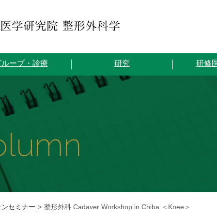
グループ・診療
研究
研修
olumn
オンセミナー
整形外科 Cadaver Workshop in Chiba ＜Knee＞