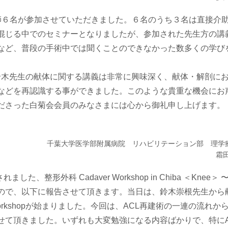
術室看護師６名が参加させていただきました。６名のうち３名は直接介
混じる中でのセミナーとなりましたが、参加された先生方の講
など、普段の手術中では聞くことのできなかった数多くの学び
た鈴木先生の献体に関する講義は非常に興味深く、献体・解剖に
などを再認識する事ができました。このような貴重な機会にお
ださった白菊会会員のみなさまには心から御礼申し上げます。
千葉大学医学部附属病院 リハビリテーション部 理学
霜田
整形外科 Cadaver Workshop in Chiba ＜Knee＞ 
きましたので、以下に報告させて頂きます。当日は、鈴木崇根先生から
kshopが始まりました。今回は、ACL再建術の一連の流れか
せて頂きました。いずれも大変勉強になる内容ばかりで、特にA