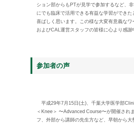
ション部からもPTが見学で参加するなど、
にでも臨床で活用できる有益な学習ができた
喜ばしく思います。この様な大変有意義なワ
およびCAL運営スタッフの皆様に心より感謝
参加者の声
平成29年7月15日(土)、千葉大学医学部Clinical An
＜Knee＞ 〜Advanced Course〜
フ、外部から講師の先生方など、早朝から大