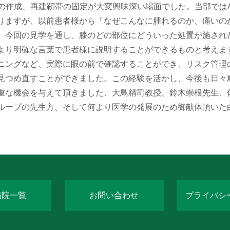
の作成、再建靭帯の固定が大変興味深い場面でした。当部ではA
りますが、以前患者様から「なぜこんなに腫れるのか、痛いの
。今回の見学を通し、膝のどの部位にどういった処置が施され
より明確な言葉で患者様に説明することができるものと考えま
ニングなど、実際に眼の前で確認することができ、リスク管理
見つめ直すことができました。この経験を活かし、今後も日々
重な機会を与えて頂きました、大鳥精司教授、鈴木崇根先生、
ループの先生方、そして何より医学の発展のため御献体頂いた
病院一覧
お問い合わせ
プライバシ