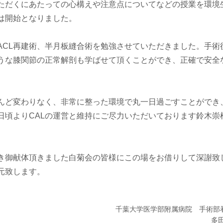
ただくにあたっての心構えや注意点についてなどの授業を環境
は開始となりました。
CL再建術、半月板縫合術を勉強させていただきました。手術
うな膝関節の正常解剖も学ばせて頂くことができ、正確で安全
んど変わりなく、非常に整った環境で丸一日過ごすことができ
日頃よりCALの運営と維持にご尽力いただいております鈴木崇
き御献体頂きました白菊会の皆様にこの場をお借りして深謝致
元致します。
千葉大学医学部附属病院 手術部
多田