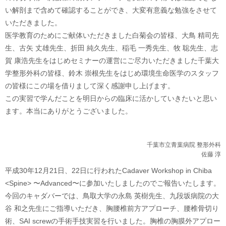
い解剖まで含めて確認することができ、大変有意義な勉強をさせて
いただきました。
医学教育のためにご献体いただきました白菊会の皆様、大鳥 精司先
生、古矢 丈雄先生、折田 純久先生、稲毛 一秀先生、牧 聡先生、志
賀 康浩先生をはじめセミナーの運営にご尽力いただきました千葉大
学整形外科の皆様、鈴木 崇根先生をはじめ環境生命医学のスタッフ
の皆様にこの場を借りまして深く感謝申し上げます。
この実習で学んだことを明日からの臨床に活かしていきたいと思い
ます。本当にありがとうございました。
千葉市立青葉病院 整形外科
佐藤 淳
平成30年12月21日、22日に行われたCadaver Workshop in Chiba
<Spine> 〜Advanced〜に参加いたしましたのでご報告いたします。
今回のキャダバーでは、鳥取大学の永島 英樹先生、九段坂病院の大
谷 和之先生にご指導いただき、胸腰椎前方アプローチ、腰椎骨切り
術、SAI screwの手術手技実習を行いました。胸椎の胸膜外アプロー