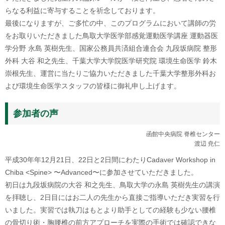
らなる利益に寄与することを祈念しております。
最後になりますが、ご多忙の中、このプログラムにおいて講師の労
をお取りいただきました鳥取大学医学部感覚運動医学講座 運動器医
学分野 永島 英樹先生、国家公務員共済組合連合会 九段坂病院 整形
外科 大谷 和之先生、千葉大学大学院医学研究院 環境生命医学 鈴木
崇根先生、運営に当たりご協力いただきました千葉大学整形外科お
よび環境生命医学スタッフの皆様に御礼申し上げます。
参加者の声
函館中央病院 脊椎センター
渡辺 尭仁
平成30年年12月21日、22日と2日間にわたりCadaver Workshop in
Chiba <Spine> 〜Advanced〜に参加させていただきました。
初日は九段坂病院の大谷 和之先生、鳥取大学の永島 英樹先生の講演
を拝聴し、2日目にはお二人の先生から直接ご指導いただき実習を行
いました。実習では執刀はもとより助手としての経験も少ない腰椎
の骨切り術・胸腰椎の前方アプローチを実際の手術では確認できな