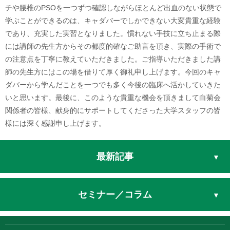
チや腰椎のPSOを一つずつ確認しながらほとんど出血のない状態で
学ぶことができるのは、キャダバーでしかできない大変貴重な経験
であり、充実した実習となりました。慣れない手技に立ち止まる際
には講師の先生方からその都度的確なご助言を頂き、実際の手術で
の注意点を丁寧に教えていただきました。ご指導いただきました講
師の先生方にはこの場を借りて厚く御礼申し上げます。今回のキャ
ダバーから学んだことを一つでも多く今後の臨床へ活かしていきた
いと思います。最後に、このような貴重な機会を頂きまして白菊会
関係者の皆様、献身的にサポートしてくださった大学スタッフの皆
様には深く感謝申し上げます。
最新記事
セミナー／コラム