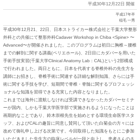
平成30年12月22日 開催
平成17年卒
稲毛 一秀
平成
30
年
12
月
21
、
22
日、日本ストライカー株式会社と千葉大学整形
外科との共催にて整形外科
Cadaver Workshop in Chiba <Spine>
〜
Advanced
〜が開催されました。このプログラムは初日に胸椎～腰椎
までの解剖に関する講義
(
ペリエホール
)
、
2
日目にカダバーを用いた
手術手技実習
(
千葉大学
Clinical Anatomy Lab
：
CAL)
という
2
部構成
で行われました。両日ともに、日本を代表する脊椎外科の先生方を
講師にお招きし、脊椎手術に関連する詳細な解剖知識、さらには手
術に関する手技を学び、短期間で脊椎・脊髄に関するプロフェッシ
ョナルな知識を習得できる充実した内容となりました。
これまでは海外に渡航しなければ受講できなかったカダバーセミナ
ーが国内、しかも千葉大学医学部で実施されるようになったことは
画期的なことであり、鈴木崇根先生を始めとする環境生命医学スタ
ッフ、および
CAL
の趣旨に同意し賛同して頂いた白菊会の方々には
改めて御礼申し上げる次第です。今回取得した知識をもとにご参加
いただきました先生方の臨床レベルが一段と向上し、患者さんのさ