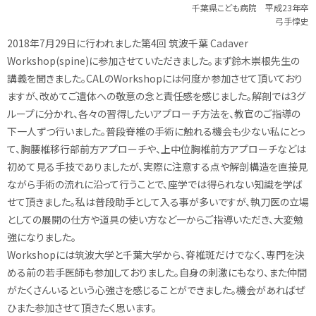
千葉県こども病院 平成23年卒
弓手惇史
2018年7月29日に行われました第4回 筑波千葉 Cadaver
Workshop(spine)に参加させていただきました。まず鈴木崇根先生の
講義を聞きました。CALのWorkshopには何度か参加させて頂いており
ますが、改めてご遺体への敬意の念と責任感を感じました。解剖では3グ
ループに分かれ、各々の習得したいアプローチ方法を、教官のご指導の
下一人ずつ行いました。普段脊椎の手術に触れる機会も少ない私にとっ
て、胸腰椎移行部前方アプローチや、上中位胸椎前方アプローチなどは
初めて見る手技でありましたが、実際に注意する点や解剖構造を直接見
ながら手術の流れに沿って行うことで、座学では得られない知識を学ば
せて頂きました。私は普段助手として入る事が多いですが、執刀医の立場
としての展開の仕方や道具の使い方など一からご指導いただき、大変勉
強になりました。
Workshopには筑波大学と千葉大学から、脊椎斑だけでなく、専門を決
める前の若手医師も参加しておりました。自身の刺激にもなり、また仲間
がたくさんいるという心強さを感じることができました。機会があればぜ
ひまた参加させて頂きたく思います。