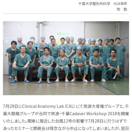
千葉大学整形外科学 H18年卒
牧 聡
7月29日にClinical Anatomy Lab（CAL）にて筑波大脊椎グループと、千
葉大頚椎グループが合同で筑波・千葉Cadaver Workshop 2018を開催
いたしました。関東に接近した台風12号の影響で7月28日に行うはずで
あったセミナーと懇親会は残念ながら中止になってしまいましたが、翌日