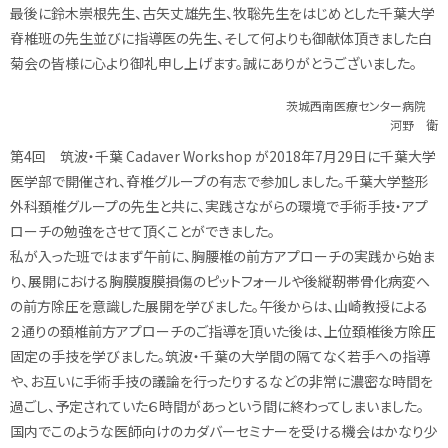
最後に鈴木崇根先生、古矢丈雄先生、牧聡先生をはじめとした千葉大学
脊椎班の先生並びに指導医の先生、そして何よりも御献体頂きました白
菊会の皆様に心より御礼申し上げます。誠にありがとうございました。
茨城西南医療センター病院
河野 衛
第4回 筑波・千葉 Cadaver Workshop が2018年7月29日に千葉大学
医学部で開催され、脊椎グループの有志で参加しました。千葉大学整形
外科頚椎グループの先生と共に、実践さながらの環境で手術手技・アプ
ローチの勉強をさせて頂くことができました。
私が入った班ではまず午前に、胸腰椎の前方アプローチの実践から始ま
り、展開における胸膜腹膜損傷のピットフォールや後縦靭帯骨化病変へ
の前方除圧を意識した展開を学びました。午後からは、山崎教授による
２通りの頚椎前方アプローチのご指導を頂いた後は、上位頚椎後方除圧
固定の手技を学びました。筑波・千葉の大学間の隔てなく若手への指導
や、お互いに手術手技の議論を行ったりするなどの非常に濃密な時間を
過ごし、予定されていた６時間があっという間に終わってしまいました。
国内でこのような医師向けのカダバーセミナーを受ける機会はかなり少