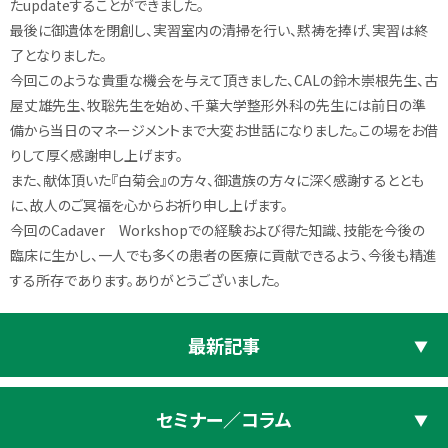
たupdateすることができました。
最後に御遺体を閉創し、実習室内の清掃を行い、黙祷を捧げ、実習は終
了となりました。
今回このような貴重な機会を与えて頂きました、CALの鈴木崇根先生、古
屋丈雄先生、牧聡先生を始め、千葉大学整形外科の先生には前日の準
備から当日のマネージメントまで大変お世話になりました。この場をお借
りして厚く感謝申し上げます。
また、献体頂いた『白菊会』の方々、御遺族の方々に深く感謝するととも
に、故人のご冥福を心からお祈り申し上げます。
今回のCadaver Workshopでの経験および得た知識、技能を今後の
臨床に生かし、一人でも多くの患者の医療に貢献できるよう、今後も精進
する所存であります。ありがとうございました。
最新記事
セミナー／コラム