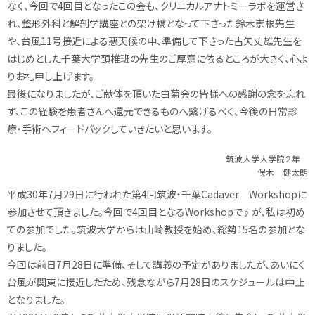
なく、今回で4回目となったこの会も、クリニカルアナトミーラボを運営さ
れ、整形外科と解剖学講座との架け橋となって下さった鈴木崇根先生
や、台風11号接近による悪天候の中、準備して下さった古矢丈雄先生を
はじめとした千葉大学頚椎班の先生のご厚意に依るところが大きく、心よ
りお礼申し上げます。
最後になりましたが、ご献体を頂いた白菊会の皆様への感謝の念を忘れ
ず、この経験を患者さんへ還元できるものへ繋げるべく、今後の日常診
療・手術へフィードバックしていきたいと思います。
筑波大学大学院２年
俣木 健太朗
平成30年7月29日に行われた第4回筑波・千葉Cadaver Workshopに
参加させて頂きました。今回で4回目となるWorkshopですが、私は初め
ての参加でした。筑波大学からは山崎教授を始め、総勢15名の参加とな
りました。
今回は前日7月28日に準備、そして講義の予定がありましたが、あいにく
台風が関東に接近したため、残念ながら7月28日のスケジュールは中止
となりました。