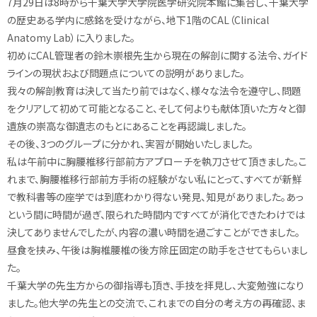
7月29日は8時から千葉大学大学院医学研究院本館に集合し、千葉大学
の歴史ある学内に感銘を受けながら、地下1階のCAL（Clinical
Anatomy Lab）に入りました。
初めにCAL管理者の鈴木崇根先生から現在の解剖に関する法令、ガイド
ラインの現状および問題点についての説明がありました。
我々の解剖教育は決して当たり前ではなく、様々な法令を遵守し、問題
をクリアして初めて可能となること、そして何よりも献体頂いた方々と御
遺族の崇高な御遺志のもとにあることを再認識しました。
その後、3つのグループに分かれ、実習が開始いたしました。
私は午前中に胸腰椎移行部前方アプローチを執刀させて頂きました。こ
れまで、胸腰椎移行部前方手術の経験がない私にとって、すべてが新鮮
で教科書等の座学では到底わかり得ない発見、知見がありました。あっ
という間に時間が過ぎ、限られた時間内ですべてが消化できたわけでは
決してありませんでしたが、内容の濃い時間を過ごすことができました。
昼食を挟み、午後は胸椎腰椎の後方除圧固定の助手をさせてもらいまし
た。
千葉大学の先生方からの御指導も頂き、手技を拝見し、大変勉強になり
ました。他大学の先生との交流で、これまでの自分の考え方の再確認、ま