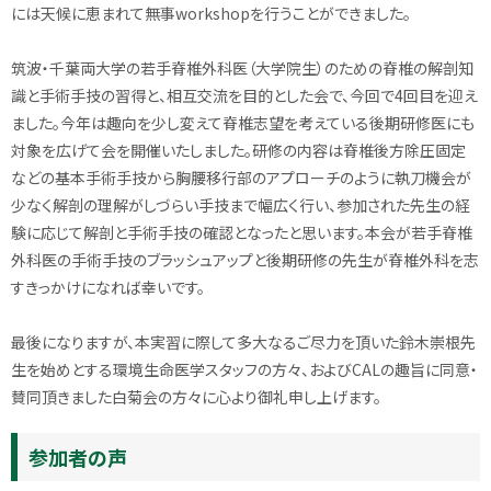
には天候に恵まれて無事workshopを行うことができました。
筑波・千葉両大学の若手脊椎外科医（大学院生）のための脊椎の解剖知
識と手術手技の習得と、相互交流を目的とした会で、今回で4回目を迎え
ました。今年は趣向を少し変えて脊椎志望を考えている後期研修医にも
対象を広げて会を開催いたしました。研修の内容は脊椎後方除圧固定
などの基本手術手技から胸腰移行部のアプローチのように執刀機会が
少なく解剖の理解がしづらい手技まで幅広く行い、参加された先生の経
験に応じて解剖と手術手技の確認となったと思います。本会が若手脊椎
外科医の手術手技のブラッシュアップと後期研修の先生が脊椎外科を志
すきっかけになれば幸いです。
最後になりますが、本実習に際して多大なるご尽力を頂いた鈴木崇根先
生を始めとする環境生命医学スタッフの方々、およびCALの趣旨に同意・
賛同頂きました白菊会の方々に心より御礼申し上げます。
参加者の声