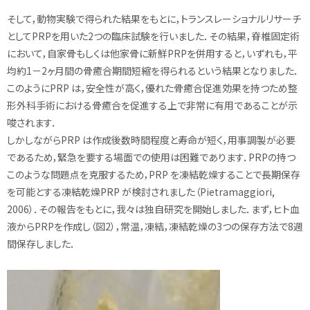
そして，動物実験で得られた結果をもとに，トランスレーショナルリサーチ
としてPRPを用いた2つの臨床試験を行いました．その結果，脊椎固定術
において，自家骨もしくは他家骨に新鮮PRPを併用すると，いずれも，平
均約1－2ヶ月間の骨癒合期間短縮を得られるという結果となりました．
このようにPRP は，安全性が高く，優れた骨癒合促進効果を持つため整
形外科手術における骨癒合を促進する上で非常に有用であることが示
唆されます．
しかしながらPRP は作成後数時間程度と寿命が短く，用事調製が必要
であるため，緊急を要する場面での使用は困難であります．PRPの持つ
このような問題点を克服するため，PRP を凍結乾燥することで長期保存
を可能とする凍結乾燥PRP が検討されました（Pietramaggiori,
2006）．その報告をもとに，我々は独自研究を開始しました．まず，ヒト血
液からPRPを作成し（図2），常温，凍結，凍結乾燥の3つの保存方法で8週
間保存しました．