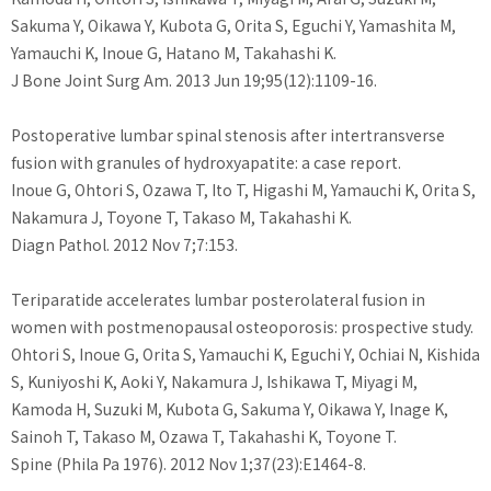
Sakuma Y, Oikawa Y, Kubota G, Orita S, Eguchi Y, Yamashita M,
Yamauchi K, Inoue G, Hatano M, Takahashi K.
J Bone Joint Surg Am. 2013 Jun 19;95(12):1109-16.
Postoperative lumbar spinal stenosis after intertransverse
fusion with granules of hydroxyapatite: a case report.
Inoue G, Ohtori S, Ozawa T, Ito T, Higashi M, Yamauchi K, Orita S,
Nakamura J, Toyone T, Takaso M, Takahashi K.
Diagn Pathol. 2012 Nov 7;7:153.
Teriparatide accelerates lumbar posterolateral fusion in
women with postmenopausal osteoporosis: prospective study.
Ohtori S, Inoue G, Orita S, Yamauchi K, Eguchi Y, Ochiai N, Kishida
S, Kuniyoshi K, Aoki Y, Nakamura J, Ishikawa T, Miyagi M,
Kamoda H, Suzuki M, Kubota G, Sakuma Y, Oikawa Y, Inage K,
Sainoh T, Takaso M, Ozawa T, Takahashi K, Toyone T.
Spine (Phila Pa 1976). 2012 Nov 1;37(23):E1464-8.