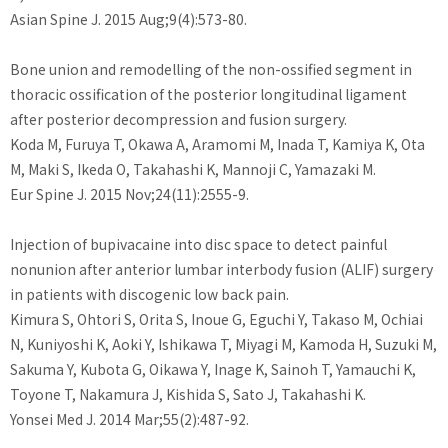
Asian Spine J. 2015 Aug;9(4):573-80.
Bone union and remodelling of the non-ossified segment in
thoracic ossification of the posterior longitudinal ligament
after posterior decompression and fusion surgery.
Koda M, Furuya T, Okawa A, Aramomi M, Inada T, Kamiya K, Ota
M, Maki S, Ikeda O, Takahashi K, Mannoji C, Yamazaki M.
Eur Spine J. 2015 Nov;24(11):2555-9.
Injection of bupivacaine into disc space to detect painful
nonunion after anterior lumbar interbody fusion (ALIF) surgery
in patients with discogenic low back pain.
Kimura S, Ohtori S, Orita S, Inoue G, Eguchi Y, Takaso M, Ochiai
N, Kuniyoshi K, Aoki Y, Ishikawa T, Miyagi M, Kamoda H, Suzuki M,
Sakuma Y, Kubota G, Oikawa Y, Inage K, Sainoh T, Yamauchi K,
Toyone T, Nakamura J, Kishida S, Sato J, Takahashi K.
Yonsei Med J. 2014 Mar;55(2):487-92.