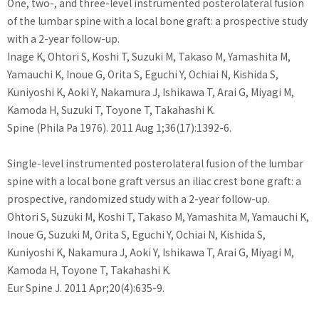
One, two-, and three-level instrumented posterolateral fusion
of the lumbar spine with a local bone graft: a prospective study
with a 2-year follow-up.
Inage K, Ohtori S, Koshi T, Suzuki M, Takaso M, Yamashita M,
Yamauchi K, Inoue G, Orita S, Eguchi Y, Ochiai N, Kishida S,
Kuniyoshi K, Aoki Y, Nakamura J, Ishikawa T, Arai G, Miyagi M,
Kamoda H, Suzuki T, Toyone T, Takahashi K.
Spine (Phila Pa 1976). 2011 Aug 1;36(17):1392-6.
Single-level instrumented posterolateral fusion of the lumbar
spine with a local bone graft versus an iliac crest bone graft: a
prospective, randomized study with a 2-year follow-up.
Ohtori S, Suzuki M, Koshi T, Takaso M, Yamashita M, Yamauchi K,
Inoue G, Suzuki M, Orita S, Eguchi Y, Ochiai N, Kishida S,
Kuniyoshi K, Nakamura J, Aoki Y, Ishikawa T, Arai G, Miyagi M,
Kamoda H, Toyone T, Takahashi K.
Eur Spine J. 2011 Apr;20(4):635-9.