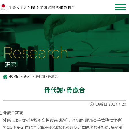
Research
研究
HOME
研究
骨代謝・骨癒合
骨代謝・骨癒合
更新日 2017.7.20
骨癒合研究
外傷による骨折や腰椎変性疾患（腰椎すべり症・腰部脊柱管狭窄症等）
では，不安定性に伴う痛み・麻痺などの症状が問題となるため，病変部