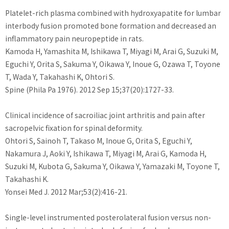
Platelet-rich plasma combined with hydroxyapatite for lumbar
interbody fusion promoted bone formation and decreased an
inflammatory pain neuropeptide in rats.
Kamoda H, Yamashita M, Ishikawa T, Miyagi M, Arai G, Suzuki M,
Eguchi Y, Orita S, Sakuma Y, Oikawa Y, Inoue G, Ozawa T, Toyone
T, Wada Y, Takahashi K, Ohtori S.
Spine (Phila Pa 1976). 2012 Sep 15;37(20):1727-33.
Clinical incidence of sacroiliac joint arthritis and pain after
sacropelvic fixation for spinal deformity.
Ohtori S, Sainoh T, Takaso M, Inoue G, Orita S, Eguchi Y,
Nakamura J, Aoki Y, Ishikawa T, Miyagi M, Arai G, Kamoda H,
Suzuki M, Kubota G, Sakuma Y, Oikawa Y, Yamazaki M, Toyone T,
Takahashi K.
Yonsei Med J. 2012 Mar;53(2):416-21.
Single-level instrumented posterolateral fusion versus non-