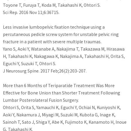
Toyone T, Furuya T, Koda M, Takahashi K, Ohtori S.
Sci Rep. 2016 Nov 11;6:36715.
Less invasive lumbopelvic fixation technique using a
percutaneous pedicle screw system for unstable pelvic ring
fracture in a patient with severe multiple traumas.
Yano S, Aoki Y, Watanabe A, Nakajima T, Takazawa M, Hirasawa
H, Takahashi K, Nakagawa K, Nakajima A, Takahashi H, Orita S,
Eguchi Y, Suzuki T, Ohtori S.
J Neurosurg Spine. 2017 Feb;26(2):203-207.
More than 6 Months of Teriparatide Treatment Was More
Effective for Bone Union than Shorter Treatment Following
Lumbar Posterolateral Fusion Surgery.
Ohtori S, Orita S, Yamauchi K, Eguchi Y, Ochiai N, Kuniyoshi K,
Aoki Y, Nakamura J, Miyagi M, Suzuki M, Kubota G, Inage K,
Sainoh T, Sato J, Shiga Y, Abe K, Fujimoto K, Kanamoto H, Inoue
G, Takahashi K.