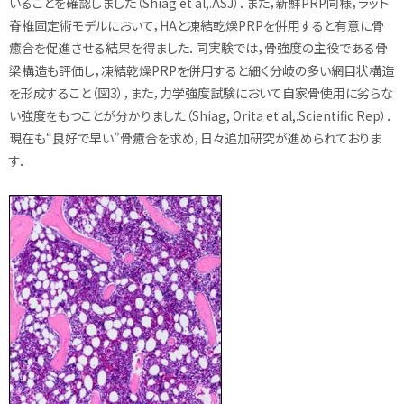
いることを確認しました（Shiag et al,.ASJ）．また，新鮮PRP同様，ラット
脊椎固定術モデルにおいて，HAと凍結乾燥PRPを併用すると有意に骨
癒合を促進させる結果を得ました．同実験では，骨強度の主役である骨
梁構造も評価し，凍結乾燥PRPを併用すると細く分岐の多い網目状構造
を形成すること（図3），また，力学強度試験において自家骨使用に劣らな
い強度をもつことが分かりました（Shiag, Orita et al,.Scientific Rep）．
現在も“良好で早い”骨癒合を求め，日々追加研究が進められておりま
す．