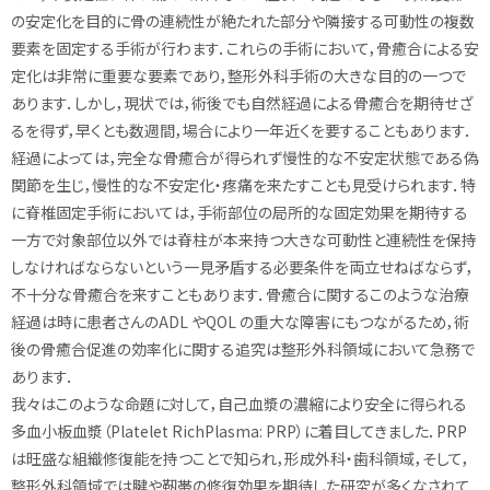
の安定化を目的に骨の連続性が絶たれた部分や隣接する可動性の複数
要素を固定する手術が行わます．これらの手術において，骨癒合による安
定化は非常に重要な要素であり，整形外科手術の大きな目的の一つで
あります．しかし，現状では，術後でも自然経過による骨癒合を期待せざ
るを得ず，早くとも数週間，場合により一年近くを要することもあります．
経過によっては，完全な骨癒合が得られず慢性的な不安定状態である偽
関節を生じ，慢性的な不安定化・疼痛を来たすことも見受けられます．特
に脊椎固定手術においては，手術部位の局所的な固定効果を期待する
一方で対象部位以外では脊柱が本来持つ大きな可動性と連続性を保持
しなければならないという一見矛盾する必要条件を両立せねばならず，
不十分な骨癒合を来すこともあります．骨癒合に関するこのような治療
経過は時に患者さんのADL やQOL の重大な障害にもつながるため，術
後の骨癒合促進の効率化に関する追究は整形外科領域において急務で
あります．
我々はこのような命題に対して，自己血漿の濃縮により安全に得られる
多血小板血漿（Platelet RichPlasma: PRP）に着目してきました．PRP
は旺盛な組織修復能を持つことで知られ，形成外科・歯科領域，そして，
整形外科領域では腱や靭帯の修復効果を期待した研究が多くなされて