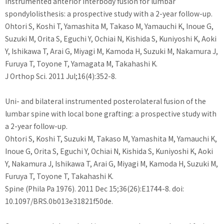
instrumented anterior interbody fusion for lumbar
spondylolisthesis: a prospective study with a 2-year follow-up.
Ohtori S, Koshi T, Yamashita M, Takaso M, Yamauchi K, Inoue G,
Suzuki M, Orita S, Eguchi Y, Ochiai N, Kishida S, Kuniyoshi K, Aoki
Y, Ishikawa T, Arai G, Miyagi M, Kamoda H, Suzuki M, Nakamura J,
Furuya T, Toyone T, Yamagata M, Takahashi K.
J Orthop Sci. 2011 Jul;16(4):352-8.
Uni- and bilateral instrumented posterolateral fusion of the
lumbar spine with local bone grafting: a prospective study with
a 2-year follow-up.
Ohtori S, Koshi T, Suzuki M, Takaso M, Yamashita M, Yamauchi K,
Inoue G, Orita S, Eguchi Y, Ochiai N, Kishida S, Kuniyoshi K, Aoki
Y, Nakamura J, Ishikawa T, Arai G, Miyagi M, Kamoda H, Suzuki M,
Furuya T, Toyone T, Takahashi K.
Spine (Phila Pa 1976). 2011 Dec 15;36(26):E1744-8. doi:
10.1097/BRS.0b013e31821f50de.