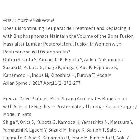
骨癒合に関する当施設文献
Does Discontinuing Teriparatide Treatment and Replacing It
with Bisphosphonate Maintain the Volume of the Bone Fusion
Mass after Lumbar Posterolateral Fusion in Women with
Postmenopausal Osteoporosis?
Ohtori S, Orita S, Yamauchi K, Eguchi Y, Aoki Y, Nakamura J,
Suzuki M, Kubota G, Inage K, Shiga Y, Abe K, Fujimoto K,
Kanamoto H, Inoue M, Kinoshita H, Furuya T, Koda M.
Asian Spine J. 2017 Apr;11(2):272-277.
Freeze-Dried Platelet-Rich Plasma Accelerates Bone Union
with Adequate Rigidity in Posterolateral Lumbar Fusion Surgery
Model in Rats.
Shiga Y, Orita S, Kubota G, Kamoda H, Yamashita M, Matsuura Y,
Yamauchi K, Eguchi Y, Suzuki M, Inage K, Sainoh T, Sato J,
Fujimoto K, Abe K, Kanamoto H, Inoue M, Kinoshita H, Aoki Y,