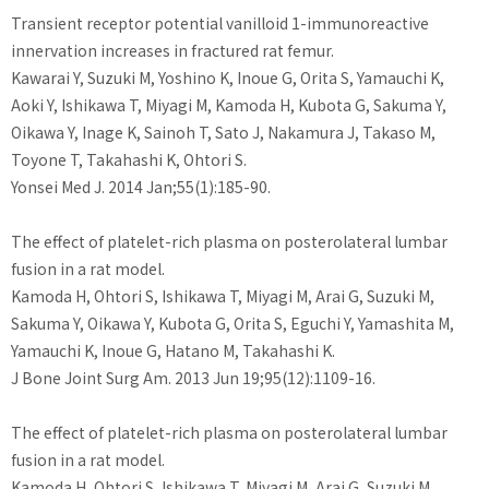
Transient receptor potential vanilloid 1-immunoreactive
innervation increases in fractured rat femur.
Kawarai Y, Suzuki M, Yoshino K, Inoue G, Orita S, Yamauchi K,
Aoki Y, Ishikawa T, Miyagi M, Kamoda H, Kubota G, Sakuma Y,
Oikawa Y, Inage K, Sainoh T, Sato J, Nakamura J, Takaso M,
Toyone T, Takahashi K, Ohtori S.
Yonsei Med J. 2014 Jan;55(1):185-90.
The effect of platelet-rich plasma on posterolateral lumbar
fusion in a rat model.
Kamoda H, Ohtori S, Ishikawa T, Miyagi M, Arai G, Suzuki M,
Sakuma Y, Oikawa Y, Kubota G, Orita S, Eguchi Y, Yamashita M,
Yamauchi K, Inoue G, Hatano M, Takahashi K.
J Bone Joint Surg Am. 2013 Jun 19;95(12):1109-16.
The effect of platelet-rich plasma on posterolateral lumbar
fusion in a rat model.
Kamoda H, Ohtori S, Ishikawa T, Miyagi M, Arai G, Suzuki M,