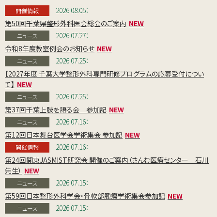
2026.08.05：
開催情報
第50回千葉県整形外科医会総会のご案内
2026.07.27：
ニュース
令和8年度教室例会のお知らせ
2026.07.25：
ニュース
【2027年度 千葉大学整形外科専門研修プログラムの応募受付につい
て】
2026.07.25：
ニュース
第37回千葉上肢を語る会 参加記
2026.07.16：
ニュース
第12回日本舞台医学会学術集会 参加記
2026.07.16：
開催情報
第24回関東JASMIST研究会 開催のご案内（さんむ医療センター 石川
先生）
2026.07.15：
ニュース
第59回日本整形外科学会・骨軟部腫瘍学術集会参加記
2026.07.15：
ニュース