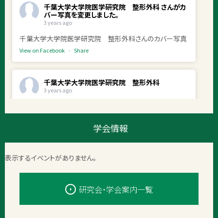
千葉大学大学院医学研究院 整形外科
さんがカ
バー写真を変更しました。
3 years ago
千葉大学大学院医学研究院 整形外科さんのカバー写真
View on Facebook
·
Share
千葉大学大学院医学研究院 整形外科
3 years ago
AO trauma course参加記
河野真奈実（2021年度入局）
学会情報
2023年2月23日から25日まで、横浜プリンスホテルで開
催された、AO trauma course -basic principles of
表示するイベントがありません。
fracture management-に参加しましたので、ご報告申し
上げます。
AOとは骨折治療に関する世界規模の研究財団で、外傷治
研究会・学会案内一覧
療を目指す外科医に臨床・教育・交流の場を提供すること
を目的に、世界各地でtrauma courseを開催しています。
今回は、そのファーストステップであるbasic courseに参