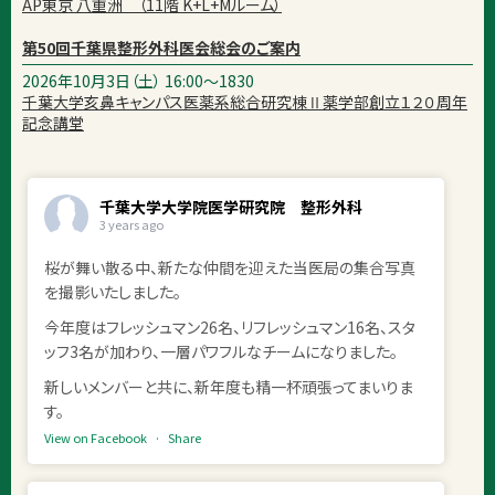
AP東京 八重洲 （11階 K+L+Mルーム）
第50回千葉県整形外科医会総会のご案内
2026年10月3日（土） 16:00～1830
千葉大学亥鼻キャンパス医薬系総合研究棟Ⅱ薬学部創立１２０周年
記念講堂
千葉大学大学院医学研究院 整形外科
3 years ago
桜が舞い散る中、新たな仲間を迎えた当医局の集合写真
を撮影いたしました。
今年度はフレッシュマン26名、リフレッシュマン16名、スタ
ッフ3名が加わり、一層パワフルなチームになりました。
新しいメンバーと共に、新年度も精一杯頑張ってまいりま
す。
View on Facebook
·
Share