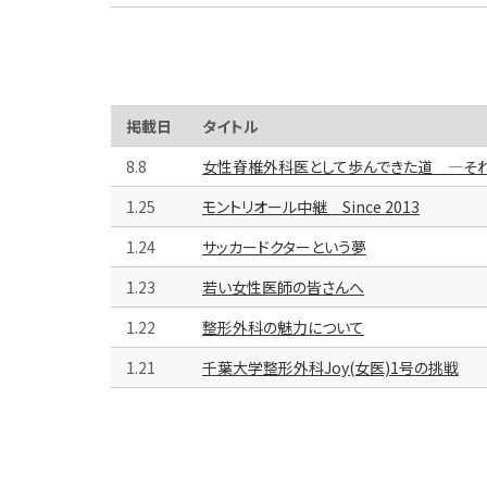
掲載日
タイトル
8.8
女性脊椎外科医として歩んできた道 ―そ
1.25
モントリオール中継 Since 2013
1.24
サッカードクターという夢
1.23
若い女性医師の皆さんへ
1.22
整形外科の魅力について
1.21
千葉大学整形外科Joy(女医)1号の挑戦