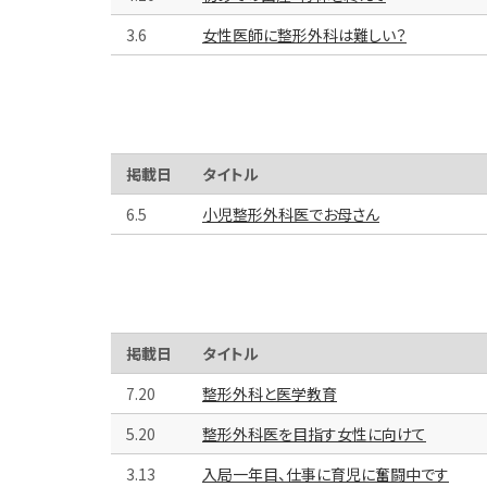
3.6
女性医師に整形外科は難しい？
掲載日
タイトル
6.5
小児整形外科医でお母さん
掲載日
タイトル
7.20
整形外科と医学教育
5.20
整形外科医を目指す女性に向けて
3.13
入局一年目、仕事に育児に奮闘中です