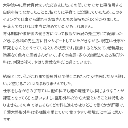
大学院中に産休育休をいただきました。その間、なかなか仕事復帰する
自信を持てなかったことと、私なりに子育てに没頭していたため、このタ
イミングで仕事から離れるお母さんたちの気持ちがよく分かりました。
千葉大でなければ本当に辞めていたかもしれません。
育休期間や復帰後の働き方について教授や医局の先生方にご配慮いた
だき、手外科の先生方に日々サポートしていただきながら、現在は仕事や
研究をなんとかやっているという状況です。復帰すると改めて、老若男女
満遍なく色々な患者さんがいて、多くの疾患・多くの治療法のある整形外
科は、刺激が多く、やはり素敵な科だと感じています。
結論として、私がこれまで整形外科で働くにあたって女性医師だから難し
い、と感じることはほぼありませんでした。
仕事をしながらの子育ては、他の科でも他の職種でも、同じようなことが
課題となってくると思いますし、整形外科だから大変ということは特別あ
りません。その点ではおそらくどの科に進むかよりどこで働くかが肝要で、
千葉大整形外科は多様性を重じていて働きやすい環境だと本当に思い
ます。