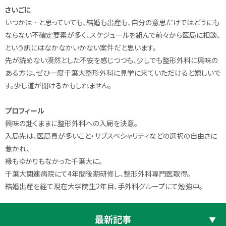
さいごに
いつかは…と思っていても、結婚も出産も、自分の意思だけではどうにも
ならない不確定要素が多く、スケジュールを組んで前々から医局に相談、
という訳にはなかなかいかない案件だと思います。
先が読めない漠然とした不安を感じつつも、少しでも整形外科に興味の
ある方は、ぜひ一度千葉大整形外科に見学に来ていただけると嬉しいで
す。少し道が開けるかもしれません。
プロフィール
興味の赴くままに整形外科への入局を決意。
入局先は、医局員が多いこと・サブスペシャリティなどの選択の自由さに
惹かれ、
縁もゆかりもなかった千葉大に。
千葉大関連病院にて4年間後期研修し、整形外科専門医取得。
結婚出産を経て現在大学院生2年目、手外科グループにて勉強中。
最新記事