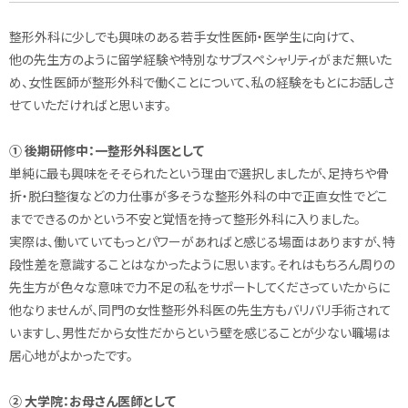
整形外科に少しでも興味のある若手女性医師・医学生に向けて、
他の先生方のように留学経験や特別なサブスペシャリティがまだ無いた
め、女性医師が整形外科で働くことについて、私の経験をもとにお話しさ
せていただければと思います。
① 後期研修中：一整形外科医として
単純に最も興味をそそられたという理由で選択しましたが、足持ちや骨
折・脱臼整復などの力仕事が多そうな整形外科の中で正直女性でどこ
までできるのかという不安と覚悟を持って整形外科に入りました。
実際は、働いていてもっとパワーがあればと感じる場面はありますが、特
段性差を意識することはなかったように思います。それはもちろん周りの
先生方が色々な意味で力不足の私をサポートしてくださっていたからに
他なりませんが、同門の女性整形外科医の先生方もバリバリ手術されて
いますし、男性だから女性だからという壁を感じることが少ない職場は
居心地がよかったです。
② 大学院：お母さん医師として