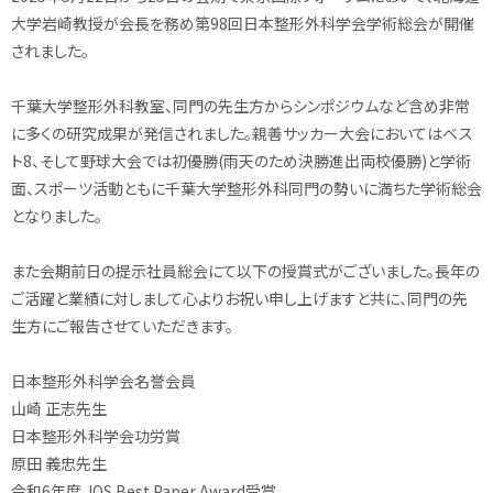
大学岩崎教授が会長を務め第98回日本整形外科学会学術総会が開催
されました。
千葉大学整形外科教室、同門の先生方からシンポジウムなど含め非常
に多くの研究成果が発信されました。親善サッカー大会においてはベス
ト8、そして野球大会では初優勝(雨天のため決勝進出両校優勝)と学術
面、スポーツ活動ともに千葉大学整形外科同門の勢いに満ちた学術総会
となりました。
また会期前日の提示社員総会にて以下の授賞式がございました。長年の
ご活躍と業績に対しまして心よりお祝い申し上げますと共に、同門の先
生方にご報告させていただきます。
日本整形外科学会名誉会員
山崎 正志先生
日本整形外科学会功労賞
原田 義忠先生
令和6年度 JOS Best Paper Award受賞