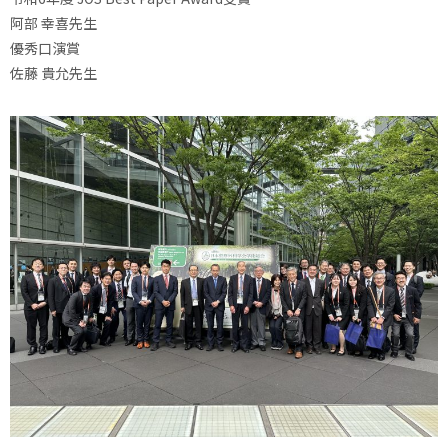
阿部 幸喜先生
優秀口演賞
佐藤 貴允先生